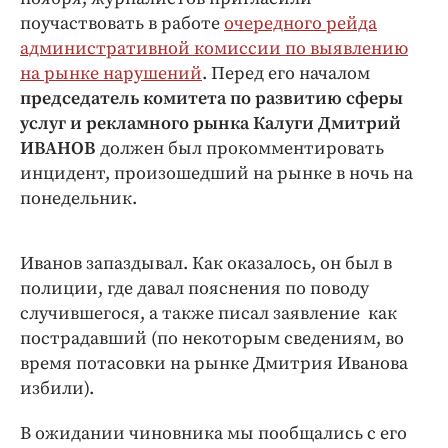
Интересное чтиво
поучаствовать в работе
очередного рейда
Клиника года
административной комиссии по выявлению
Бренд года
на рынке нарушений
. Перед его началом
Работодатель года
председатель комитета по развитию сферы
услуг и рекламного рынка Калуги Дмитрий
ИВАНОВ
должен был прокомментировать
инцидент, произошедший на рынке в ночь на
понедельник.
Иванов запаздывал. Как оказалось, он был в
полиции, где давал пояснения по поводу
случившегося, а также писал заявление как
пострадавший (по некоторым сведениям, во
время потасовки на рынке Дмитрия Иванова
избили).
В ожидании чиновника мы пообщались с его