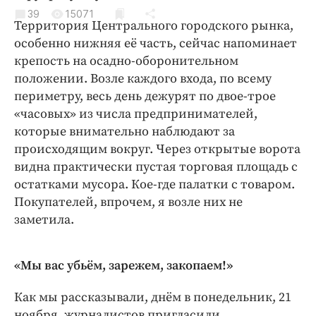
Криминал
39
15071
Территория Центрального городского рынка,
Культура
особенно нижняя её часть, сейчас напоминает
Недвижимость и ЖКХ
крепость на осадно-оборонительном
Образование
положении. Возле каждого входа, по всему
Общество
периметру, весь день дежурят по двое-трое
«часовых» из числа предпринимателей,
Погода
которые внимательно наблюдают за
Праздники
происходящим вокруг. Через открытые ворота
Происшествия
видна практически пустая торговая площадь с
Спорт
остатками мусора. Кое-где палатки с товаром.
Экономика и бизнес
Покупателей, впрочем, я возле них не
заметила.
ПРОЕКТЫ
Блоги
«Мы вас убьём, зарежем, закопаем!»
Издания
Как мы рассказывали, днём в понедельник, 21
Медиаперсона
ноября, журналистов пригласили