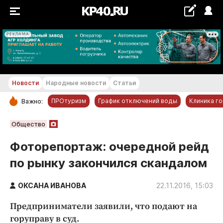
РЕКЛАМА
+28...+29 °С
Новости
Народные новости
Статьи
ПРОтуризм
График отключений воды
Клиника г
Важно:
РУБРИКИ
Общество
Обнинск
Фоторепортаж: очередной рейд
Новости компаний
по рынку закончился скандалом
Статьи
Народные новости
ОКСАНА ИВАНОВА
22.11.2016, 15:03
Авто и транспорт
Предприниматели заявили, что подают на
Благоустройство
горуправу в суд.