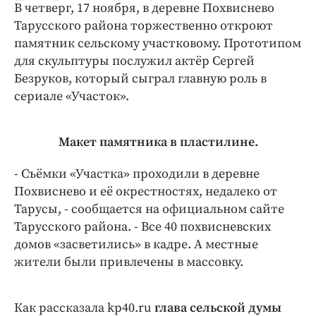
В четверг, 17 ноября, в деревне Похвиснево
Криминал
Тарусского района торжественно откроют
Культура
памятник сельскому участковому. Прототипом
Недвижимость и ЖКХ
для скульптуры послужил актёр Сергей
Образование
Безруков, который сыграл главную роль в
Общество
сериале «Участок».
Погода
Праздники
Макет памятника в пластилине.
Происшествия
- Съёмки «Участка» проходили в деревне
Спорт
Похвиснево и её окрестностях, недалеко от
Экономика и бизнес
Тарусы, - сообщается на официальном сайте
Тарусского района. - Все 40 похвисневских
ПРОЕКТЫ
домов «засветились» в кадре. А местные
Блоги
жители были привлечены в массовку.
Издания
Медиаперсона
Как рассказала kp40.ru
глава сельской думы