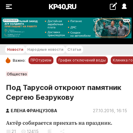
РЕКЛАМА
+19...+20 °С
Новости
Народные новости
Статьи
ПРОтуризм
График отключений воды
Клиника г
Важно:
РУБРИКИ
Общество
Обнинск
Под Тарусой откроют памятник
Новости компаний
Сергею Безрукову
Статьи
Народные новости
ЕЛЕНА ФРАНЦУЗОВА
27.10.2016, 16:15
Авто и транспорт
Актёр собирается приехать на праздник.
Благоустройство
21
12415