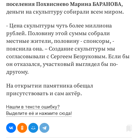
Интересное чтиво
поселения Похвиснево Марина БАРАНОВА
,
Клиника года
деньги на скульптуру собирали всем миром.
Бренд года
- Цена скульптуры чуть более миллиона
Работодатель года
рублей. Половину этой суммы собрали
местные жители, половину - спонсоры, -
пояснила она. – Создание скульптуры мы
согласовывали с Сергеем Безруковым. Если бы
он отказался, участковый выглядел бы по-
другому.
На открытии памятника обещал
присутствовать и сам актёр.
Нашли в тексте ошибку?
Выделите её и нажмите сюда!