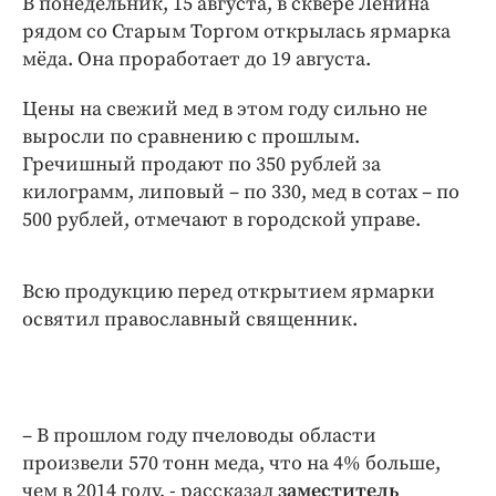
В понедельник, 15 августа, в сквере Ленина
Криминал
рядом со Старым Торгом открылась ярмарка
Культура
мёда. Она проработает до 19 августа.
Недвижимость и ЖКХ
Цены на свежий мед в этом году сильно не
Образование
выросли по сравнению с прошлым.
Общество
Гречишный продают по 350 рублей за
Погода
килограмм, липовый – по 330, мед в сотах – по
Праздники
500 рублей, отмечают в городской управе.
Происшествия
Спорт
Всю продукцию перед открытием ярмарки
Экономика и бизнес
освятил православный священник.
ПРОЕКТЫ
Блоги
– В прошлом году пчеловоды области
Издания
произвели 570 тонн меда, что на 4% больше,
Медиаперсона
чем в 2014 году, - рассказал
заместитель