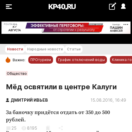
+20...+21 °С
РЕКЛАМА
Новости
Народные новости
Статьи
ПРОтуризм
График отключений воды
Клиника г
Важно:
РУБРИКИ
Общество
Обнинск
Мёд освятили в центре Калуги
Новости компаний
ДМИТРИЙ ИВЬЕВ
Статьи
15.08.2016, 16:49
Народные новости
За баночку придётся отдать от 350 до 500
Авто и транспорт
рублей.
Благоустройство
25
8195