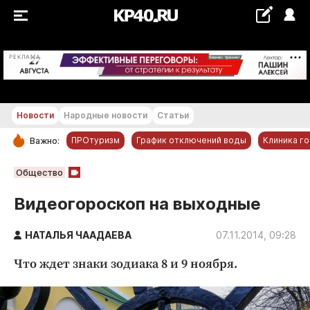
+23...+24 °С
РЕКЛАМА
Новости
Народные новости
Статьи
ПРОтуризм
График отключений воды
Клиника г
Важно:
РУБРИКИ
Общество
Обнинск
Видеогороскоп на выходные
Новости компаний
НАТАЛЬЯ ЧААДАЕВА
Статьи
07.11.2014, 09:28
Народные новости
Что ждет знаки зодиака 8 и 9 ноября.
Авто и транспорт
Благоустройство