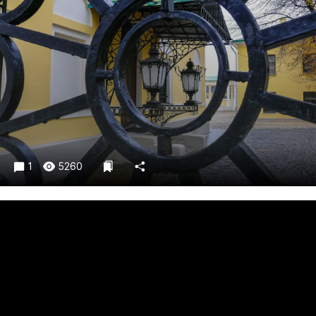
Криминал
Культура
Недвижимость и ЖКХ
Образование
Общество
Погода
Праздники
Происшествия
1
5260
Спорт
Экономика и бизнес
ПРОЕКТЫ
Блоги
Издания
Медиаперсона