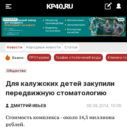
РЕКЛАМА
+19...+20 °С
Новости
Народные новости
Статьи
ПРОтуризм
График отключений воды
Клиника г
Важно:
РУБРИКИ
Общество
Обнинск
Для калужских детей закупили
Новости компаний
передвижную стоматологию
Статьи
Народные новости
ДМИТРИЙ ИВЬЕВ
06.08.2014, 10:08
Авто и транспорт
Стоимость комплекса - около 14,5 миллиона
Благоустройство
рублей.