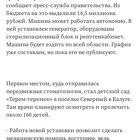
Интересное чтиво
сообщает пресс-служба правительства. Из
Клиника года
бюджета на это выделили 14,5 миллиона
Бренд года
рублей. Машина может работать автономно. В
ней установлен генератор, оборудованы
Работодатель года
стерилизационный блок и рентгенкабинет.
Машина будет ездить по всей области. График
уже составлен, но пока его не публикуют.
Первым местом, куда отправилась
передвижная стоматология, стал детский сад
«Терем-теремок» в поселке Северный в Калуге.
Там врачи планируют осмотреть и пролечить
около 160 детей.
- Работа новой установки позволит сделать
медицинскую помощь доступнее, ведь