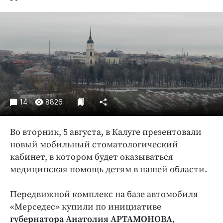
Криминал
Культура
Недвижимость и ЖКХ
Образование
Общество
Погода
Праздники
14
8826
Происшествия
Спорт
Во вторник, 5 августа, в Калуге презентовали
Экономика и бизнес
новый мобильный стоматологический
кабинет, в котором будет оказываться
ПРОЕКТЫ
медицинская помощь детям в нашей области.
Блоги
Передвижной комплекс на базе автомобиля
Издания
«Мерседес» купили по инициативе
Медиаперсона
губернатора Анатолия АРТАМОНОВА
,