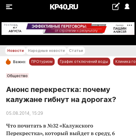
+28...+29 °С
РЕКЛАМА
Новости
Народные новости
Статьи
ПРОтуризм
График отключений воды
Клиника г
Важно:
РУБРИКИ
Общество
Обнинск
Анонс перекрестка: почему
Новости компаний
калужане гибнут на дорогах?
Статьи
Народные новости
05.08.2014, 15:29
Авто и транспорт
Что почитать в №32 «Калужского
Благоустройство
Перекрестка», который выйдет в среду, 6