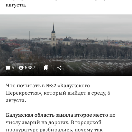
Криминал
августа.
Культура
Недвижимость и ЖКХ
Образование
Общество
Погода
Праздники
Происшествия
5
5687
Спорт
Экономика и бизнес
Что почитать в №32 «Калужского
Перекрестка», который выйдет в среду, 6
ПРОЕКТЫ
августа.
Блоги
Калужская область заняла второе место
по
Издания
числу аварий на дорогах. В городской
Медиаперсона
прокуратуре разбирались, почему так