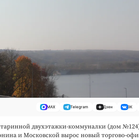
MAX
Telegram
Дзен
ВК
е старинной двухэтажки-коммуналки (дом №124
онина и Московской вырос новый торгово-оф