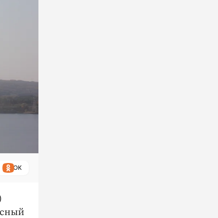
ОК
)
исный