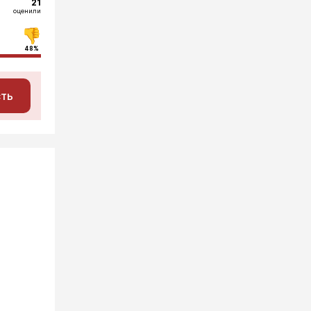
21
оценили
48%
сть