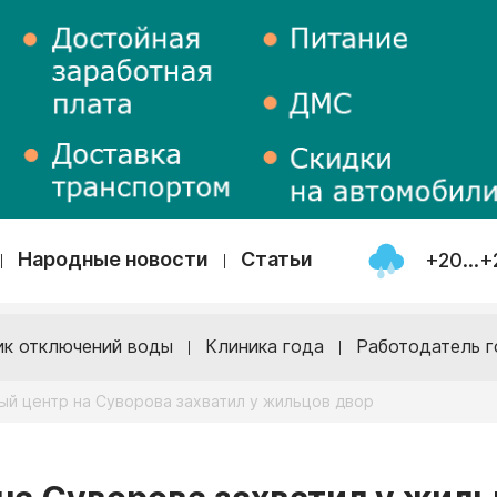
Народные новости
Статьи
+20...+
ик отключений воды
Клиника года
Работодатель г
ый центр на Суворова захватил у жильцов двор