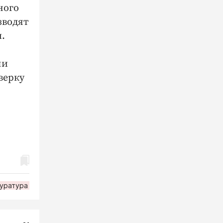
ного
зводят
.
ли
верку
уратура