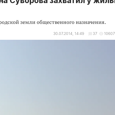
на Суворова захватил у жил
ородской земли общественного назначения.
30.07.2014, 14:49
37
10607