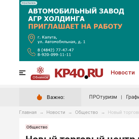
РЕКЛАМА
Новости
Обнинск
ПРОтуризм
Граф
Важно:
Главная
Новости
Общество
Новый торгов
→
→
→
Общество