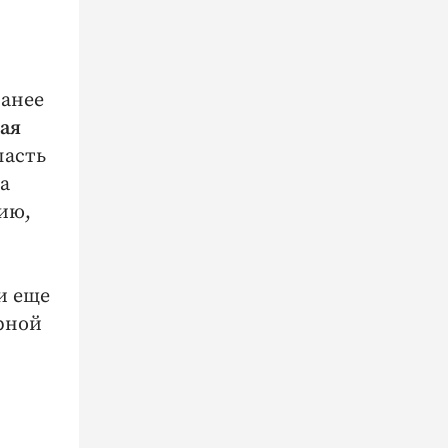
ранее
ая
пасть
а
ию,
и еще
рной