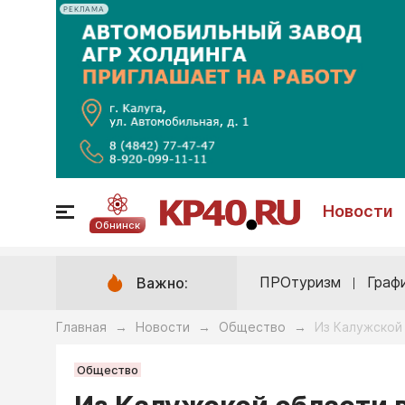
РЕКЛАМА
Новости
Обнинск
ПРОтуризм
Граф
Важно:
Главная
Новости
Общество
Из Калужской
→
→
→
Общество