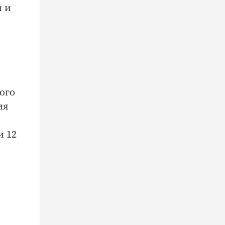
 и
ого
ия
и 12