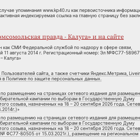
случае упоминания www.kp40.ru как первоисточника информаци
 активная индексируемая ссылка на главную страницу без зак
мсомольская правда - Калуга» и на сайте
н как СМИ Федеральной службой по надзору в сфере связи,
 11 августа 2014 г. Регистрационный номер: Эл №ФС77-58967
– Калуга»
 Пользователей сайта, а также счетчики Яндекс.Метрика, Livein
я в Политике по защите персональных данных.
г по размещению на страницах сетевого издания для размеще
збирательной кампании по выборам в Государственную Думу
го созыва, назначенных на 18 – 20 сентября 2026 года. Сете
.2014г.)
»
г по размещению на страницах сетевого издания для размеще
збирательной кампании по выборам в Государственную Думу
го созыва, назначенных на 18 – 20 сентября 2026 года. Сете
 № ФС77-80505 от 15.03.2021г.), размещение на региональном