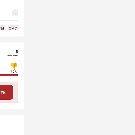
ты
фмс
5
оценили
40%
сть