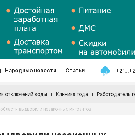
Народные новости
Статьи
+21...+
ик отключений воды
Клиника года
Работодатель г
 области выдворили незаконных мигрантов