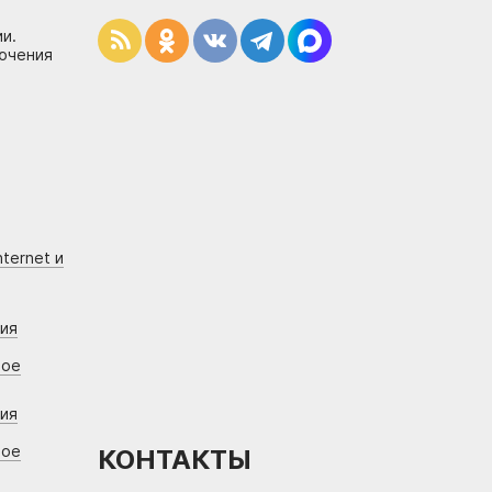
и.
лючения
ternet и
ния
вое
ния
вое
КОНТАКТЫ