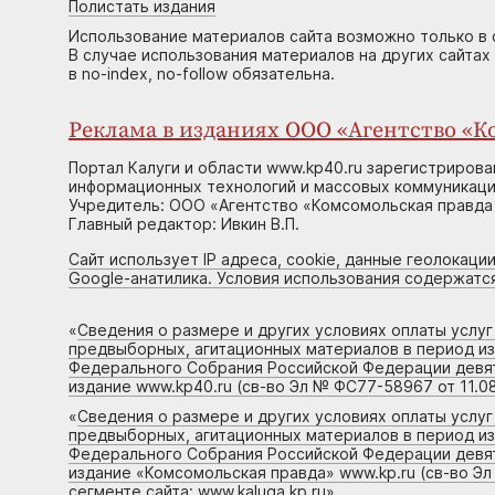
Полистать издания
Использование материалов сайта возможно только в 
В случае использования материалов на других сайтах
в no-index, no-follow обязательна.
Реклама в изданиях ООО «Агентство «Ко
Портал Калуги и области www.kp40.ru зарегистрирова
информационных технологий и массовых коммуникаций
Учредитель: ООО «Агентство «Комсомольская правда 
Главный редактор: Ивкин В.П.
Сайт использует IP адреса, cookie, данные геолокации
Google-анатилика. Условия использования содержатс
«
Сведения о размере и других условиях оплаты услу
предвыборных, агитационных материалов в период и
Федерального Собрания Российской Федерации девято
издание www.kp40.ru (св-во Эл № ФС77-58967 от 11.08
«
Сведения о размере и других условиях оплаты услу
предвыборных, агитационных материалов в период и
Федерального Собрания Российской Федерации девято
издание «Комсомольская правда» www.kp.ru (св-во Эл
сегменте сайта: www.kaluga.kp.ru
»