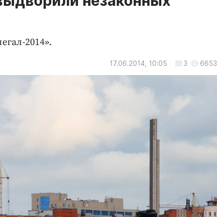
 выдворили незаконных
егал-2014».
17.06.2014, 10:05
3
6653