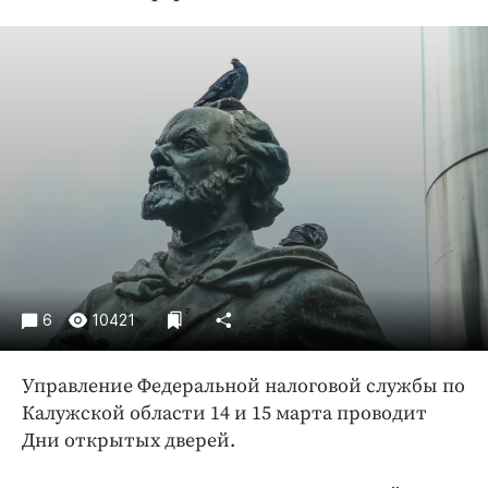
Криминал
Культура
Недвижимость и ЖКХ
Образование
Общество
Погода
Праздники
Происшествия
Спорт
Экономика и бизнес
6
10421
ПРОЕКТЫ
Управление Федеральной налоговой службы по
Блоги
Калужской области 14 и 15 марта проводит
Издания
Дни открытых дверей.
Медиаперсона