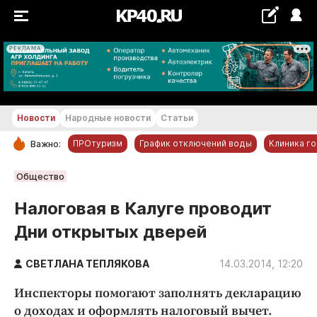
РЕКЛАМА
+22...+23 °С
Новости
Народные новости
Статьи
ПРОтуризм
График отключений воды
Клиника г
Важно:
РУБРИКИ
Общество
Обнинск
Налоговая в Калуге проводит
Новости компаний
Дни открытых дверей
Статьи
Народные новости
СВЕТЛАНА ТЕПЛЯКОВА
14.03.2014, 12:20
Авто и транспорт
Инспекторы помогают заполнять декларацию
Благоустройство
о доходах и оформлять налоговый вычет.