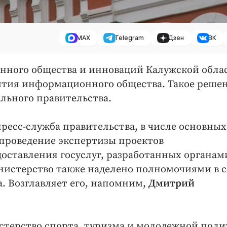
MAX
Telegram
Дзен
ВК
ного общества и инноваций Калужской обла
ития информационного общества. Такое реше
льного правительства.
пресс-служба правительства, в числе основных
 проведение экспертизы проектов
оставления госуслуг, разработанных органам
нистерство также наделено полномочиями в 
. Возглавляет его, напомним,
Дмитрий
истерство спорта, туризма и молодежной пол