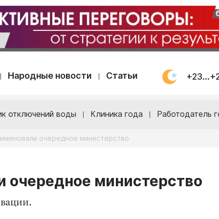
Народные новости
Статьи
+23...+
ик отключений воды
Клиника года
Работодатель г
еименовали очередное министерство
и очередное министерство
овации.