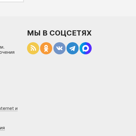
МЫ В СОЦСЕТЯХ
и.
лючения
ternet и
ния