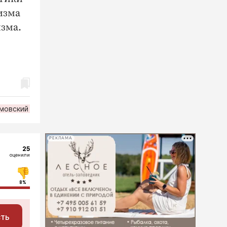
изма
зма.
мовский
РЕКЛАМА
25
оценили
8%
сть