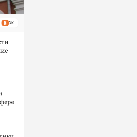
ОК
сти
ние
и
сфере
итики