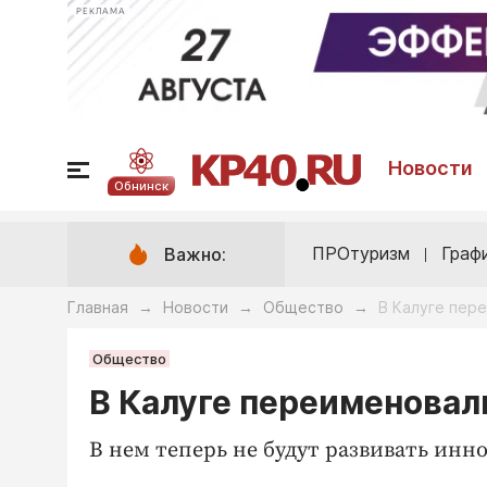
РЕКЛАМА
Новости
Обнинск
ПРОтуризм
Граф
Важно:
Главная
Новости
Общество
В Калуге пер
→
→
→
Общество
В Калуге переименовал
В нем теперь не будут развивать инн