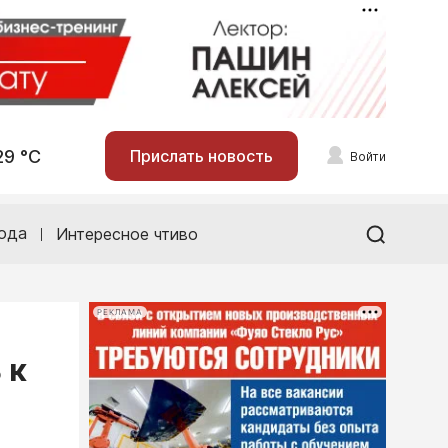
29 °С
Прислать новость
Войти
ода
Интересное чтиво
РЕКЛАМА
 к