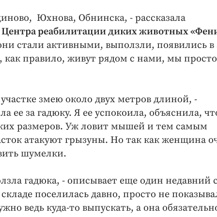
иново, Юхнова, Обнинска, - рассказала
а Центра реабилитации диких животных «Фен
ы они стали активными, выползли, появились в
ак правило, живут рядом с нами, мы просто
участке змею около двух метров длиной, -
 ее за гадюку. Я ее успокоила, объяснила, что
аких размеров. Уж ловит мышей и тем самым
часток атакуют грызуны. Но так как женщина о
авить шумелки.
лзла гадюка, - описывает еще один недавний 
 складе поселилась давно, просто не показыва
жно ведь куда-то выпускать, а она обязательн