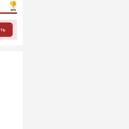
38%
сть