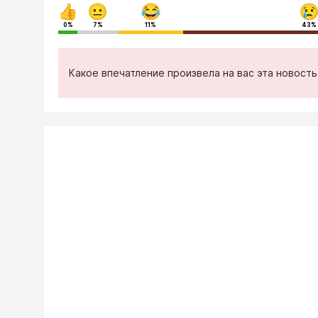
0%
7%
11%
43%
Какое впечатление произвела на вас эта новост