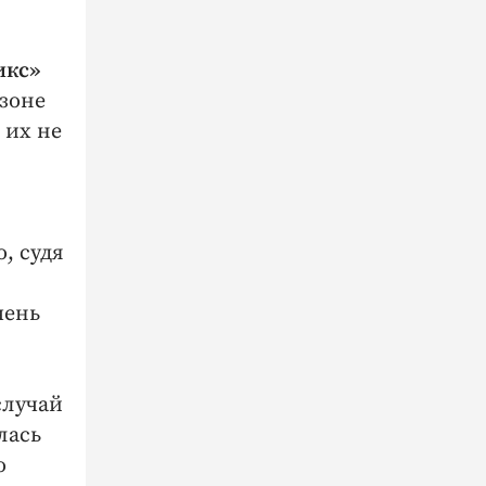
икс»
 зоне
 их не
, судя
чень
случай
лась
о