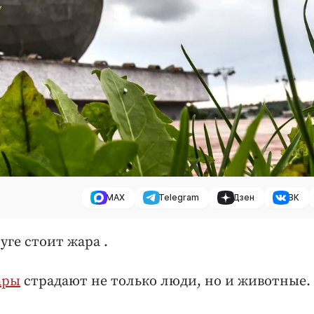
MAX
Telegram
Дзен
ВК
уге стоит жара .
ары
страдают не только люди, но и животные.