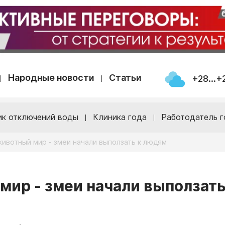
Народные новости
Статьи
+28...+
ик отключений воды
Клиника года
Работодатель г
животный мир - змеи начали выползать к людям
мир - змеи начали выползать