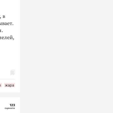
 в
ывает.
я.
мелей,
е
жара
123
оценили