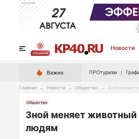
РЕКЛАМА
Новости
Обнинск
ПРОтуризм
Граф
Важно:
Главная
Новости
Общество
Зной меняет 
→
→
→
Общество
Зной меняет животный 
людям