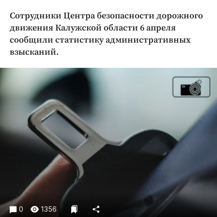
Криминал
Сотрудники Центра безопасности дорожного
Культура
движения Калужской области 6 апреля
Недвижимость и ЖКХ
сообщили статистику административных
Образование
взысканий.
Общество
Погода
Праздники
Происшествия
Спорт
Экономика и бизнес
ПРОЕКТЫ
Блоги
Издания
Медиаперсона
0
1356