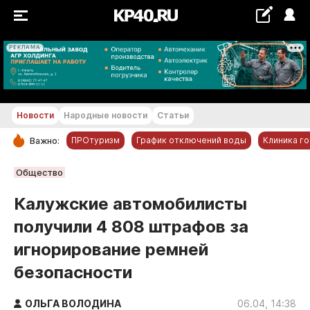
РЕКЛАМА
+28...+29 °С
Новости
Народные новости
Статьи
ПРОтуризм
График отключений воды
Клиника г
Важно:
РУБРИКИ
Общество
Обнинск
Калужские автомобилисты
Новости компаний
получили 4 808 штрафов за
Статьи
игнорирование ремней
Народные новости
безопасности
Авто и транспорт
Благоустройство
ОЛЬГА ВОЛОДИНА
06.04, 14:38