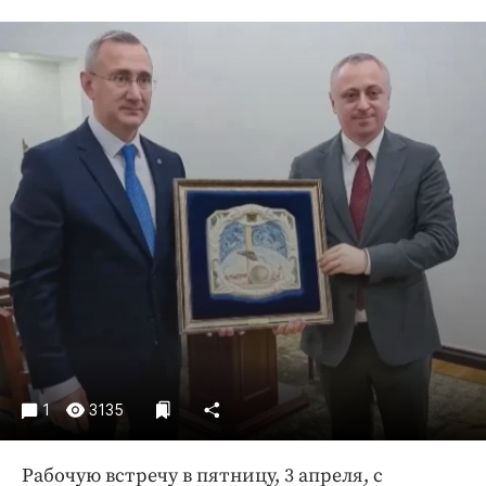
Криминал
Культура
Недвижимость и ЖКХ
Образование
Общество
Погода
Праздники
Происшествия
Спорт
Экономика и бизнес
ПРОЕКТЫ
Блоги
1
3135
Издания
Медиаперсона
Рабочую встречу в пятницу, 3 апреля, с