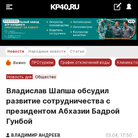
РЕКЛАМА
+27...+28 °С
Новости
Народные новости
Статьи
ПРОтуризм
График отключений воды
Клиника г
Важно:
РУБРИКИ
Новость дня
Общество
Обнинск
Владислав Шапша обсудил
Новости компаний
развитие сотрудничества с
Статьи
президентом Абхазии Бадрой
Народные новости
Гунбой
Авто и транспорт
Благоустройство
ВЛАДИМИР АНДРЕЕВ
03.04, 17:50