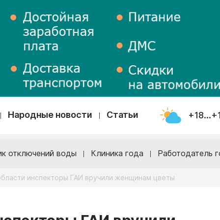
Народные новости
Статьи
+18...+
ик отключений воды
Клиника года
Работодатель г
области инспекторы ГАИ вручили женщинам цветы