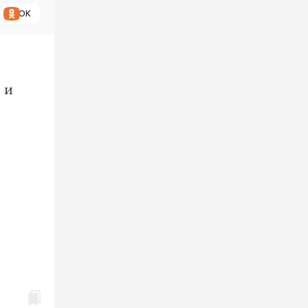
ОК
 и