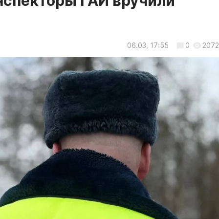
нспекторы ГАИ вручили
06.03, 17:55
0
2072