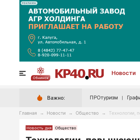
РЕКЛАМА
Новости
Обнинск
ПРОтуризм
Граф
Важно:
Главная
Новости
Общество
Технологии, 
→
→
→
Новость дня
Общество