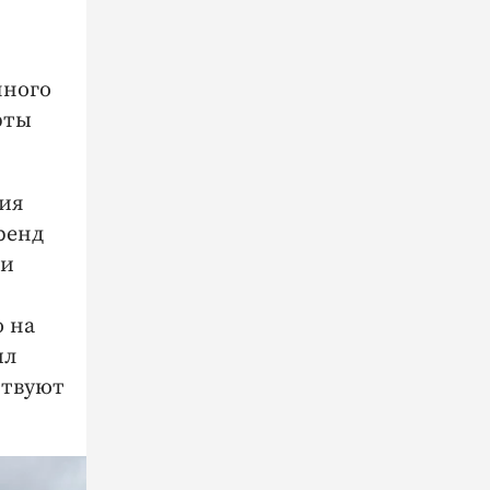
нного
рты
ния
ренд
 и
 на
ил
ствуют