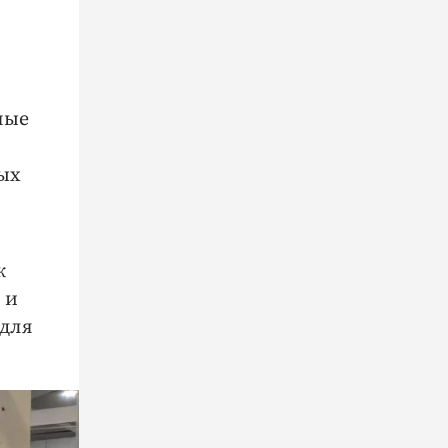
и
ные
ых
к
 и
 для