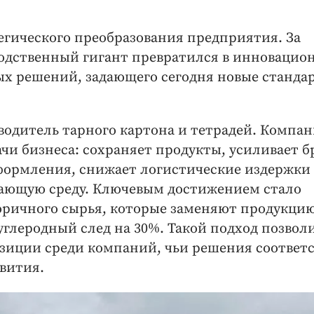
тегического преобразования пред­приятия. За
одственный гигант превратился в инновацио
х решений, задающего сегодня новые станда
водитель тарного картона и тетрадей. Компа
ачи бизнеса: сохраняет продукты, усиливает б
оформления, снижает логистические издержки
ающую среду. Ключевым достижением стало
оричного сырья, которые заменяют продукцию
углеродный след на 30%. Такой подход позвол
иции среди компаний, чьи решения соответ
вития.