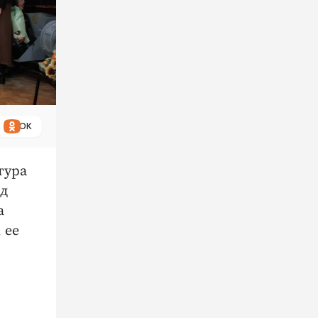
ОК
тура
нд
а
 ее