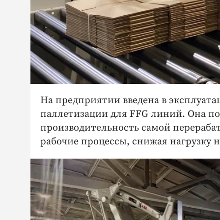
На предприятии введена в эксплуат
паллетизации для FFG линий. Она по
производительность самой перераб
рабочие процессы, снижая нагрузку н