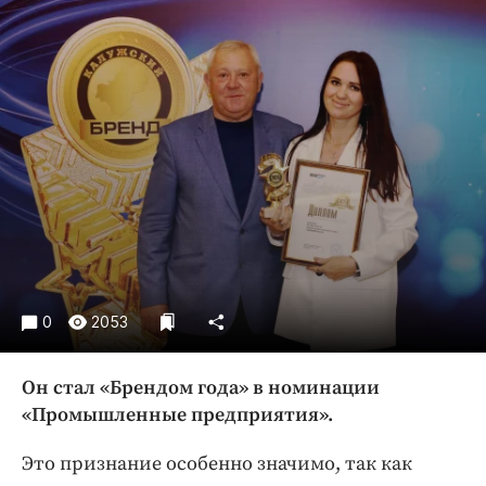
Криминал
Культура
Недвижимость и ЖКХ
Образование
Общество
Погода
Праздники
Происшествия
Спорт
Экономика и бизнес
0
2053
ПРОЕКТЫ
Он стал «Брендом года» в номинации
Блоги
«Промышленные предприятия».
Издания
Медиаперсона
Это признание особенно значимо, так как