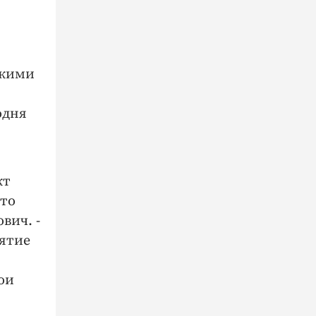
мкими
одня
кт
это
вич. -
иятие
ои