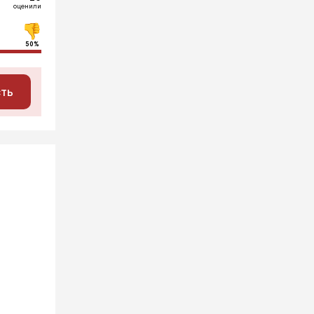
оценили
50%
сть