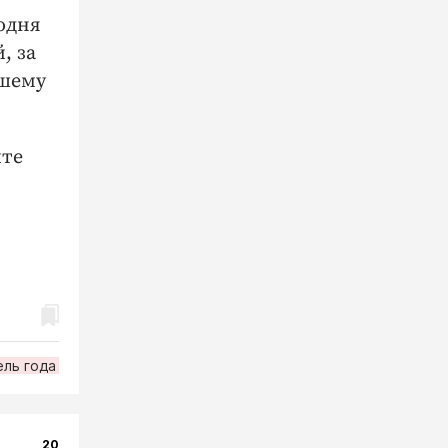
годня
, за
чшему
йте
ль года
20