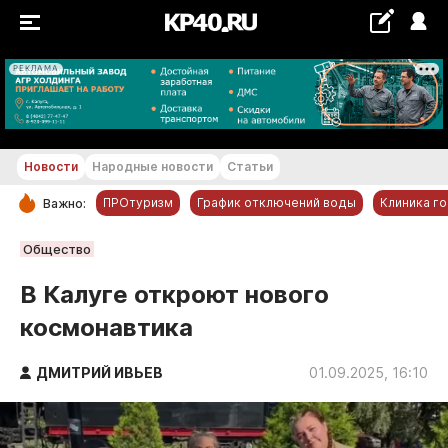
РЕКЛАМА
+29...+30 °С
Новости
Народные новости
Статьи
ПРОтуризм
График отключений воды
Клиника г
Важно:
РУБРИКИ
Общество
Обнинск
В Калуге откроют нового
Новости компаний
космонавтика
Статьи
Народные новости
ДМИТРИЙ ИВЬЕВ
01.09.2025, 16:10
Авто и транспорт
Благоустройство