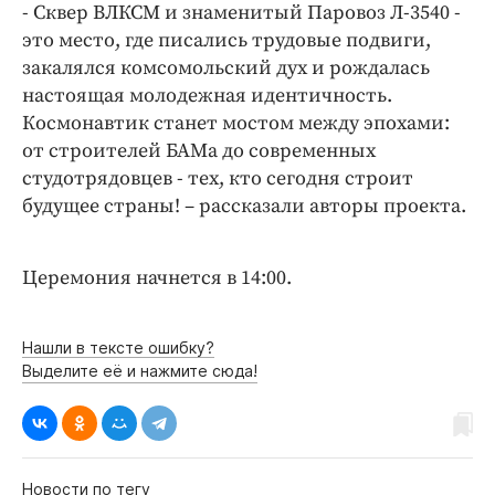
Интересное чтиво
- Сквер ВЛКСМ и знаменитый Паровоз Л-3540 -
это место, где писались трудовые подвиги,
Клиника года
закалялся комсомольский дух и рождалась
Бренд года
настоящая молодежная идентичность.
Работодатель года
Космонавтик станет мостом между эпохами:
от строителей БАМа до современных
студотрядовцев - тех, кто сегодня строит
будущее страны! – рассказали авторы проекта.
Церемония начнется в 14:00.
Нашли в тексте ошибку?
Выделите её и нажмите сюда!
Новости по тегу