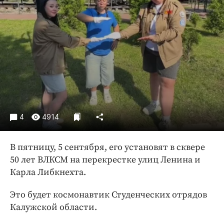
Криминал
Культура
Недвижимость и ЖКХ
Образование
Общество
Погода
Праздники
Происшествия
4
4914
Спорт
Экономика и бизнес
В пятницу, 5 сентября, его установят в сквере
50 лет ВЛКСМ на перекрестке улиц Ленина и
ПРОЕКТЫ
Карла Либкнехта.
Блоги
Это будет космонавтик Студенческих отрядов
Издания
Калужской области.
Медиаперсона