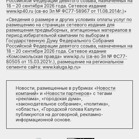
Российской Федерации девятого созыва, назначенных на
18 – 20 сентября 2026 года. Сетевое издание
www.kp40.ru (св-во Эл № ФС77-58967 от 11.08.2014г.)
»
«
Сведения о размере и других условиях оплаты услуг по
размещению на страницах сетевого издания для
размещения предвыборных, агитационных материалов в
период избирательной кампании по выборам в
Государственную Думу Федерального Собрания
Российской Федерации девятого созыва, назначенных на
18 – 20 сентября 2026 года. Сетевое издание
«Комсомольская правда» www.kp.ru (св-во Эл № ФС77-
80505 от 15.03.2021г.), размещение на региональном
сегменте сайта: www.kaluga.kp.ru
»
Новости, размещенные в рубриках «
Новости
компаний
» и «
Новости партнеров
» с тегами
«реклама», «городская дума»,
«законодательное собрание», «политика»,
«область», «Городской голова Калуги»
публикуются на договорной, рекламно-
информационной основе.