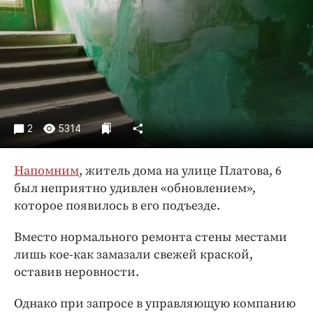
Криминал
Культура
Недвижимость и ЖКХ
Образование
Общество
Погода
2
5314
Праздники
Происшествия
Напомним
, житель дома на улице Платова, 6
Спорт
был неприятно удивлен «обновлением»,
Экономика и бизнес
которое появилось в его подъезде.
ПРОЕКТЫ
Вместо нормального ремонта стены местами
лишь кое-как замазали свежей краской,
Блоги
оставив неровности.
Издания
Медиаперсона
Однако при запросе в управляющую компанию