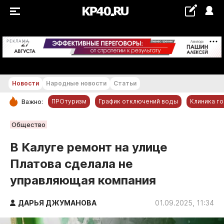
+29...+30 °С
РЕКЛАМА
Новости
Народные новости
Статьи
ПРОтуризм
График отключений воды
Клиника г
Важно:
РУБРИКИ
Общество
Обнинск
В Калуге ремонт на улице
Новости компаний
Платова сделала не
Статьи
управляющая компания
Народные новости
Авто и транспорт
ДАРЬЯ ДЖУМАНОВА
01.09.2025, 11:34
Благоустройство