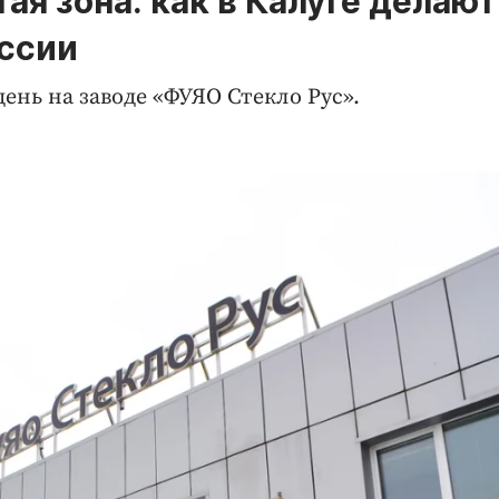
тая зона: как в Калуге делают
оссии
нь на заводе «ФУЯО Стекло Рус».