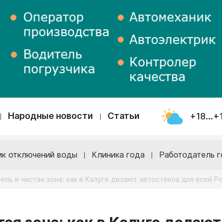
Народные новости
Статьи
+18...+
ик отключений воды
Клиника года
Работодатель г
ель и чистая зона: как в Калуге делают автостёкла для всей Р