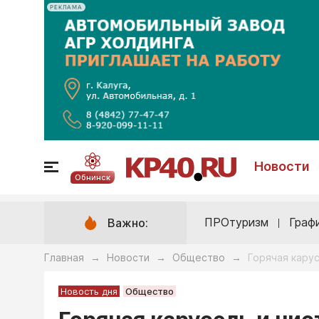
РЕКЛАМА
Новости
Обнинск
ПРОтуризм
Граф
Важно:
Главная
Новости
Общество
Горячая карус
→
→
→
Новость дня
Общество