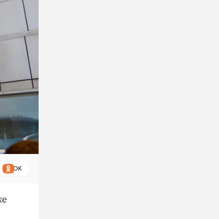
ОК
ке