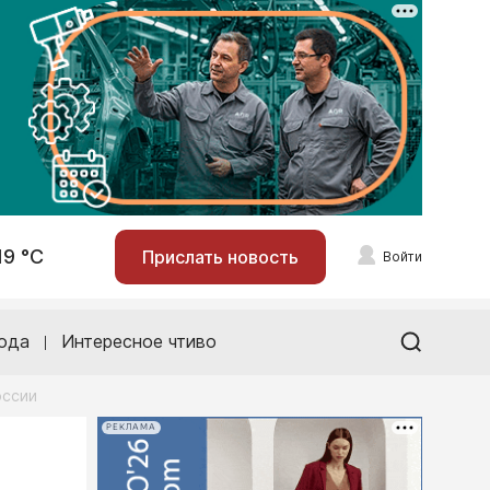
19 °С
Прислать новость
Войти
ода
Интересное чтиво
оссии
РЕКЛАМА