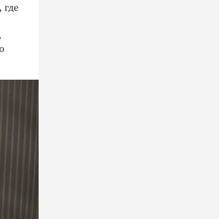
 где
,
о