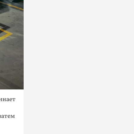
инает
затем