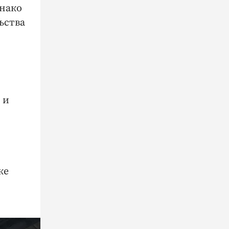
днако
ьства
 и
ке