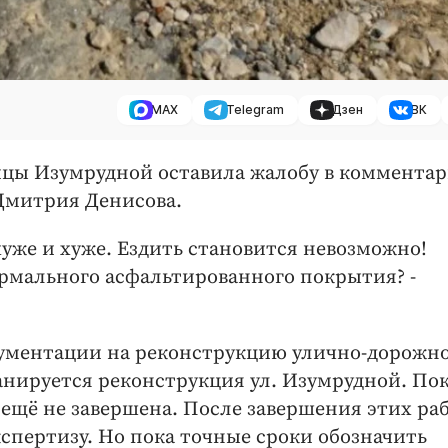
MAX
Telegram
Дзен
ВК
ицы Изумрудной оставила жалобу в коммента
Дмитрия Денисова.
хуже и хуже. Ездить становится невозможно!
рмального асфальтированного покрытия? -
окументации на реконструкцию улично-дорожн
нируется реконструкция ул. Изумрудной. По
ещё не завершена. После завершения этих ра
спертизу. Но пока точные сроки обозначить