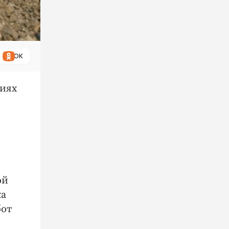
ОК
риях
ой
ка
бот