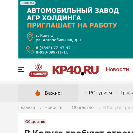
РЕКЛАМА
Новости
Обнинск
ПРОтуризм
Граф
Важно:
Главная
Новости
Общество
В Калуге тре
→
→
→
Общество