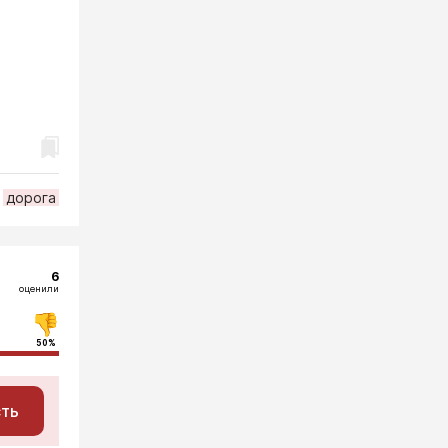
дорога
6
оценили
50%
сть