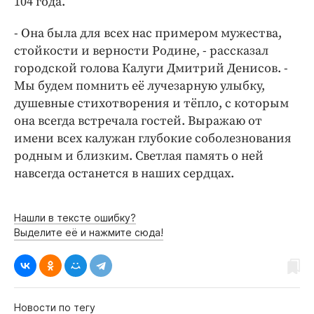
104 года.
Интересное чтиво
Клиника года
- Она была для всех нас примером мужества,
Бренд года
стойкости и верности Родине, - рассказал
Работодатель года
городской голова Калуги Дмитрий Денисов. -
Мы будем помнить её лучезарную улыбку,
душевные стихотворения и тёпло, с которым
она всегда встречала гостей. Выражаю от
имени всех калужан глубокие соболезнования
родным и близким. Светлая память о ней
навсегда останется в наших сердцах.
Нашли в тексте ошибку?
Выделите её и нажмите сюда!
Новости по тегу