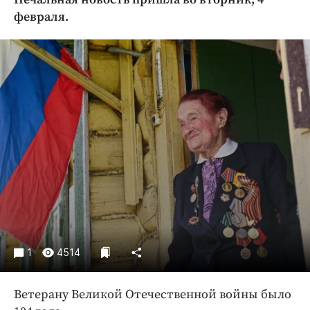
Криминал
февраля.
Культура
Недвижимость и ЖКХ
Образование
Общество
Погода
Праздники
Происшествия
Спорт
Экономика и бизнес
ПРОЕКТЫ
Блоги
1
4514
Издания
Медиаперсона
Ветерану Великой Отечественной войны было