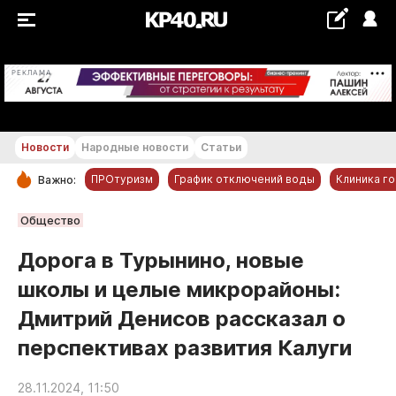
+17...+18 °С
РЕКЛАМА
Новости
Народные новости
Статьи
ПРОтуризм
График отключений воды
Клиника г
Важно:
РУБРИКИ
Общество
Обнинск
Дорога в Турынино, новые
Новости компаний
школы и целые микрорайоны:
Статьи
Дмитрий Денисов рассказал о
Народные новости
перспективах развития Калуги
Авто и транспорт
Благоустройство
28.11.2024, 11:50