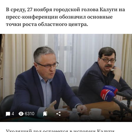
Криминал
В среду, 27 ноября городской голова Калуги на
Культура
пресс-конференции обозначил основные
Недвижимость и ЖКХ
точки роста областного центра.
Образование
Общество
Погода
Праздники
Происшествия
Спорт
Экономика и бизнес
ПРОЕКТЫ
Блоги
4
6310
Издания
Медиаперсона
Уходящий год останется в истории Калуги