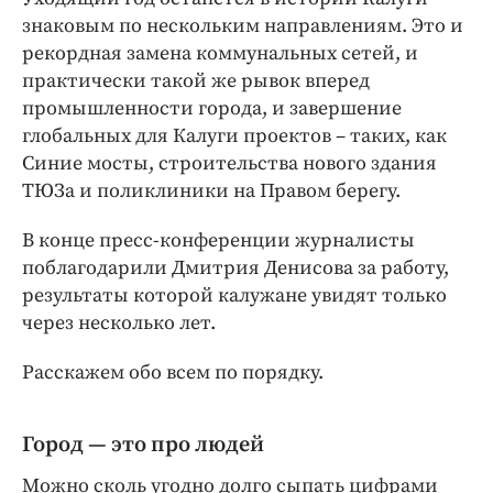
Интересное чтиво
знаковым по нескольким направлениям. Это и
Клиника года
рекордная замена коммунальных сетей, и
Бренд года
практически такой же рывок вперед
Работодатель года
промышленности города, и завершение
глобальных для Калуги проектов – таких, как
Синие мосты, строительства нового здания
ТЮЗа и поликлиники на Правом берегу.
В конце пресс-конференции журналисты
поблагодарили Дмитрия Денисова за работу,
результаты которой калужане увидят только
через несколько лет.
Расскажем обо всем по порядку.
Город — это про людей
Можно сколь угодно долго сыпать цифрами