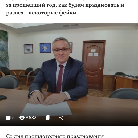
Криминал
за прошедший год, как будем праздновать и
развеял некоторые фейки.
Культура
Недвижимость и ЖКХ
Образование
Общество
Погода
Праздники
Происшествия
Спорт
Экономика и бизнес
ПРОЕКТЫ
Блоги
5
8532
Издания
Медиаперсона
Со дня прошлогоднего празднования