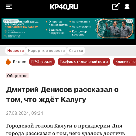
РЕКЛАМА
+19...+20 °С
Новости
Народные новости
Статьи
ПРОтуризм
График отключений воды
Клиника г
Важно:
РУБРИКИ
Общество
Обнинск
Дмитрий Денисов рассказал о
Новости компаний
том, что ждёт Калугу
Статьи
Народные новости
27.08.2024, 09:24
Авто и транспорт
Городской голова Калуги в преддверии Дня
Благоустройство
города рассказал о том, чего удалось достичь