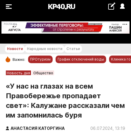
+28...+29 °С
РЕКЛАМА
Новости
Народные новости
Статьи
ПРОтуризм
График отключений воды
Клиника г
Важно:
РУБРИКИ
Новость дня
Общество
Обнинск
«У нас на глазах на всем
Новости компаний
Правобережье пропадает
Статьи
свет»: Калужане рассказали чем
Народные новости
им запомнилась буря
Авто и транспорт
Благоустройство
АНАСТАСИЯ КАТОРГИНА
06.07.2024, 13:19