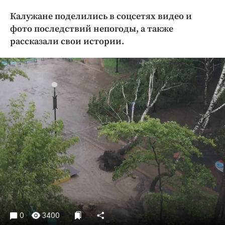
Криминал
Калужане поделились в соцсетях видео и
Культура
фото последствий непогоды, а также
Недвижимость и ЖКХ
рассказали свои истории.
Образование
Общество
Погода
Праздники
Происшествия
Спорт
Экономика и бизнес
ПРОЕКТЫ
Блоги
Издания
Медиаперсона
0
3400