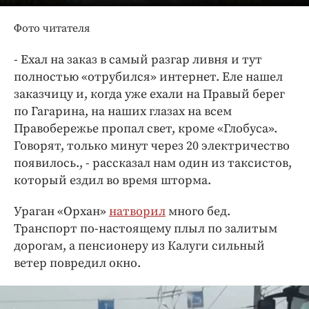
Интересное чтиво
Клиника года
Фото читателя
Бренд года
- Ехал на заказ в самый разгар ливня и тут
Работодатель года
полностью «отрубился» интернет. Еле нашел
заказчицу и, когда уже ехали на Правый берег
по Гагарина, на наших глазах на всем
Правобережье пропал свет, кроме «Глобуса».
Говорят, только минут через 20 электричество
появилось., - рассказал нам один из таксистов,
который ездил во время шторма.
Ураган «Орхан»
натворил
много бед.
Транспорт по-настоящему плыл по залитым
дорогам, а пенсионеру из Калуги сильный
ветер повредил окно.