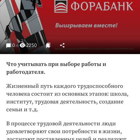
Криминал
Культура
Недвижимость и ЖКХ
Образование
Общество
0
2250
Погода
Праздники
Что учитывать при выборе работы и
Происшествия
работодателя.
Спорт
Жизненный путь каждого трудоспособного
Экономика и бизнес
человека состоит из основных этапов: школа,
ПРОЕКТЫ
институт, трудовая деятельность, создание
семьи и т. д.
Блоги
Издания
В процессе трудовой деятельности люди
удовлетворяют свои потребности в жизни,
Медиаперсона
достигают поставленных целей и реализуют