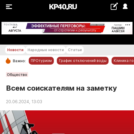
+21...+22 °С
РЕКЛАМА
Новости
Народные новости
Статьи
ПРОтуризм
График отключений воды
Клиника г
Важно:
РУБРИКИ
Общество
Обнинск
Всем соискателям на заметку
Новости компаний
20.06.2024, 13:03
Статьи
Народные новости
Авто и транспорт
Благоустройство