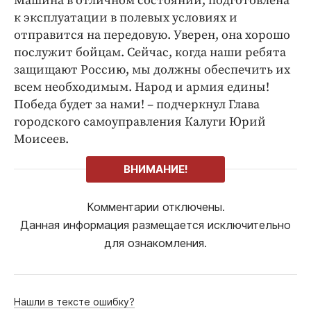
Машина в отличном состоянии, подготовлена
Интересное чтиво
к эксплуатации в полевых условиях и
Клиника года
отправится на передовую. Уверен, она хорошо
Бренд года
послужит бойцам. Сейчас, когда наши ребята
Работодатель года
защищают Россию, мы должны обеспечить их
всем необходимым. Народ и армия едины!
Победа будет за нами! – подчеркнул Глава
городского самоуправления Калуги Юрий
Моисеев.
ВНИМАНИЕ!
Комментарии отключены.
Данная информация размещается исключительно
для ознакомления.
Нашли в тексте ошибку?