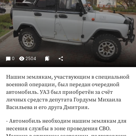
Криминал
Культура
Недвижимость и ЖКХ
Образование
Общество
Погода
Праздники
0
2504
Происшествия
Нашим землякам, участвующим в специальной
Спорт
военной операции, был передан очередной
Экономика и бизнес
автомобиль. УАЗ был приобретён за счёт
ПРОЕКТЫ
личных средств депутата Гордумы Михаила
Васильева и его друга Дмитрия.
Блоги
Издания
- Автомобиль необходим нашим землякам для
несения службы в зоне проведения СВО.
Медиаперсона