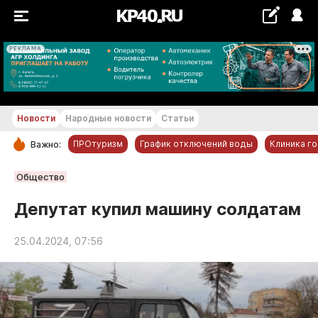
РЕКЛАМА
+19...+20 °С
Новости
Народные новости
Статьи
ПРОтуризм
График отключений воды
Клиника г
Важно:
РУБРИКИ
Общество
Обнинск
Депутат купил машину солдатам
Новости компаний
25.04.2024, 07:56
Статьи
Народные новости
Авто и транспорт
Благоустройство