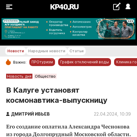
РЕКЛАМА
+19...+20 °С
Новости
Народные новости
Статьи
ПРОтуризм
График отключений воды
Клиника г
Важно:
РУБРИКИ
Новость дня
Общество
Обнинск
В Калуге установят
Новости компаний
космонавтика-выпускницу
Статьи
Народные новости
ДМИТРИЙ ИВЬЕВ
22.04.2024, 10:39
Авто и транспорт
Его создание оплатила Александра Чеснокова
Благоустройство
из города Долгопрудный Московской области.