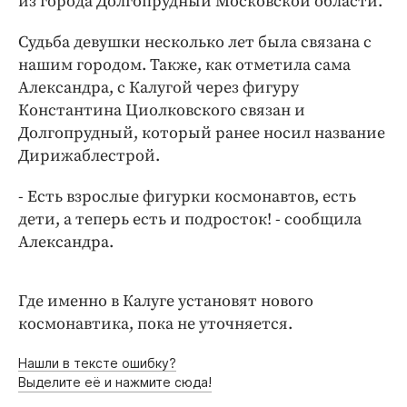
из города Долгопрудный Московской области.
Интересное чтиво
Клиника года
Судьба девушки несколько лет была связана с
Бренд года
нашим городом. Также, как отметила сама
Александра, с Калугой через фигуру
Работодатель года
Константина Циолковского связан и
Долгопрудный, который ранее носил название
Дирижаблестрой.
- Есть взрослые фигурки космонавтов, есть
дети, а теперь есть и подросток! - сообщила
Александра.
Где именно в Калуге установят нового
космонавтика, пока не уточняется.
Нашли в тексте ошибку?
Выделите её и нажмите сюда!