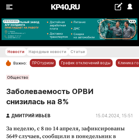
РЕКЛАМА
+24...+25 °С
Новости
Народные новости
Статьи
ПРОтуризм
График отключений воды
Клиника г
Важно:
РУБРИКИ
Общество
Обнинск
Заболеваемость ОРВИ
Новости компаний
снизилась на 8%
Статьи
Народные новости
ДМИТРИЙ ИВЬЕВ
15.04.2024, 15:51
Авто и транспорт
За неделю, с 8 по 14 апреля, зафиксированы
Благоустройство
5649 случаев, сообщили в понедельник в