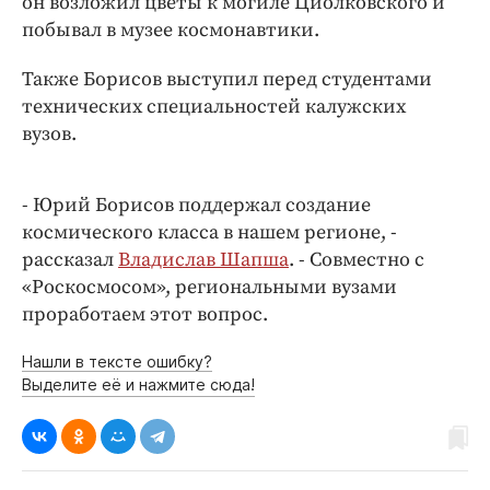
он возложил цветы к могиле Циолковского и
Интересное чтиво
побывал в музее космонавтики.
Клиника года
Бренд года
Также Борисов выступил перед студентами
Работодатель года
технических специальностей калужских
вузов.
- Юрий Борисов поддержал создание
космического класса в нашем регионе, -
рассказал
Владислав Шапша
. - Совместно с
«Роскосмосом», региональными вузами
проработаем этот вопрос.
Нашли в тексте ошибку?
Выделите её и нажмите сюда!