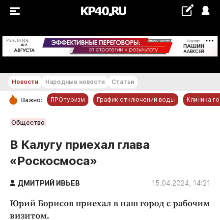
+22...+23 °С
РЕКЛАМА
Новости
Народные новости
Статьи
ПРОтуризм
График отключений воды
Клиника г
Важно:
РУБРИКИ
Общество
Обнинск
В Калугу приехал глава
Новости компаний
«Роскосмоса»
Статьи
Народные новости
ДМИТРИЙ ИВЬЕВ
15.04.2024, 14:21
Авто и транспорт
Юрий Борисов приехал в наш город с рабочим
Благоустройство
визитом.