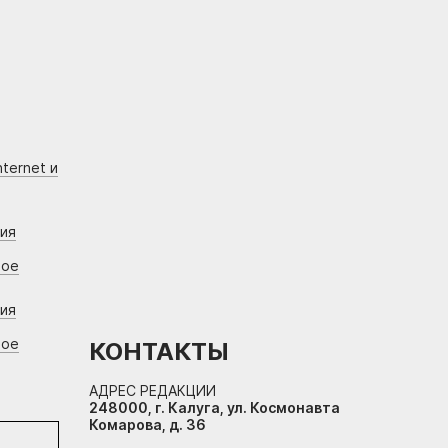
ternet и
ния
вое
ния
вое
КОНТАКТЫ
АДРЕС РЕДАКЦИИ
248000, г. Калуга, ул. Космонавта
Комарова, д. 36