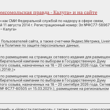
мсомольская правда - Калуга» и на сайте
н как СМИ Федеральной службой по надзору в сфере связи,
 11 августа 2014 г. Регистрационный номер: Эл №ФС77-58967
– Калуга»
 Пользователей сайта, а также счетчики Яндекс.Метрика, Livein
я в Политике по защите персональных данных.
г по размещению на страницах сетевого издания для размеще
збирательной кампании по выборам в Государственную Думу
го созыва, назначенных на 18 – 20 сентября 2026 года. Сете
.2014г.)
»
г по размещению на страницах сетевого издания для размеще
збирательной кампании по выборам в Государственную Думу
го созыва, назначенных на 18 – 20 сентября 2026 года. Сете
 № ФС77-80505 от 15.03.2021г.), размещение на региональном
паний
» и «
Новости партнеров
» с тегами «реклама», «городская