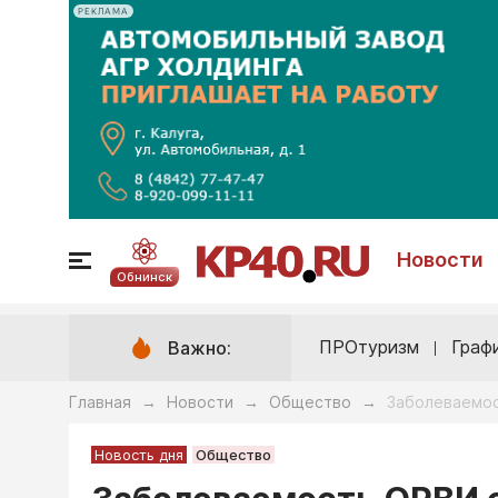
РЕКЛАМА
Новости
Обнинск
ПРОтуризм
Граф
Важно:
Главная
Новости
Общество
Заболеваемос
→
→
→
Новость дня
Общество