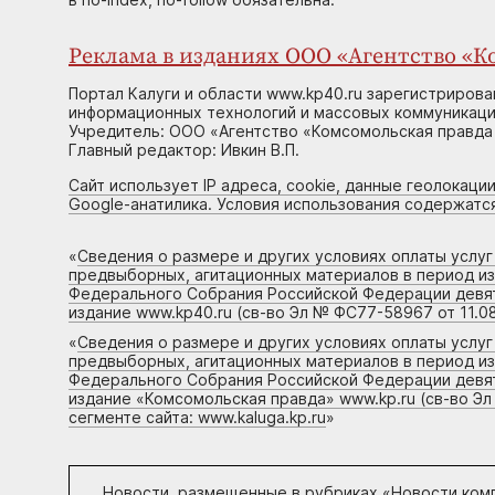
Реклама в изданиях ООО «Агентство «Ко
Портал Калуги и области www.kp40.ru зарегистрирова
информационных технологий и массовых коммуникаций
Учредитель: ООО «Агентство «Комсомольская правда 
Главный редактор: Ивкин В.П.
Сайт использует IP адреса, cookie, данные геолокации
Google-анатилика. Условия использования содержатс
«
Сведения о размере и других условиях оплаты услу
предвыборных, агитационных материалов в период и
Федерального Собрания Российской Федерации девято
издание www.kp40.ru (св-во Эл № ФС77-58967 от 11.08
«
Сведения о размере и других условиях оплаты услу
предвыборных, агитационных материалов в период и
Федерального Собрания Российской Федерации девято
издание «Комсомольская правда» www.kp.ru (св-во Эл
сегменте сайта: www.kaluga.kp.ru
»
Новости, размещенные в рубриках «
Новости ком