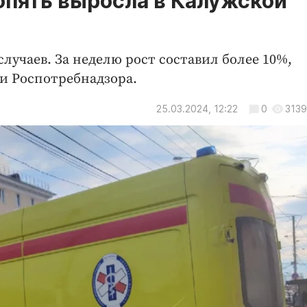
опять выросла в Калужской
случаев. За неделю рост составил более 10%,
и Роспотребнадзора.
25.03.2024, 12:22
0
3139