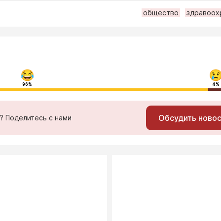
общество
здравоох
96%
4%
Обсудить ново
ь? Поделитесь с нами