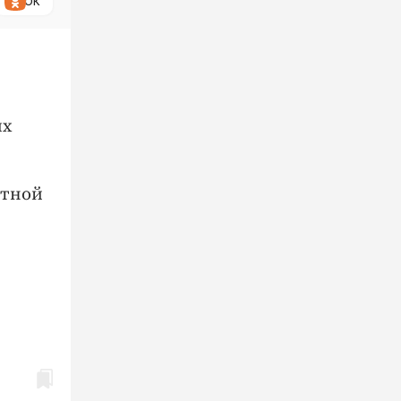
ОК
их
стной