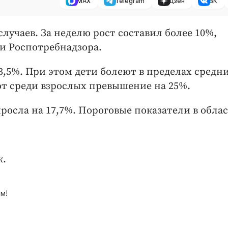
MAX
Telegram
Дзен
ВК
случаев. За неделю рост составил более 10%,
и Роспотребнадзора.
,5%. При этом дети болеют в пределах средн
от среди взрослых превышение на 25%.
ыросла на 17,7%. Пороговые показатели в обла
к.
м!