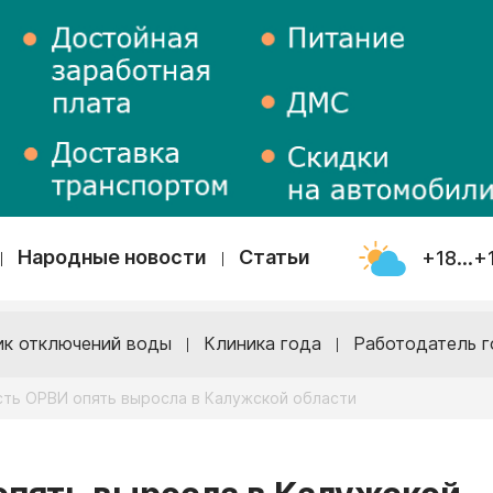
Народные новости
Статьи
+18...+
ик отключений воды
Клиника года
Работодатель г
ть ОРВИ опять выросла в Калужской области