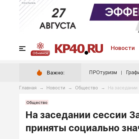
РЕКЛАМА
Новости
Обнинск
ПРОтуризм
Граф
Важно:
Главная
Новости
Общество
На заседании
→
→
→
Общество
На заседании сессии З
приняты социально зн