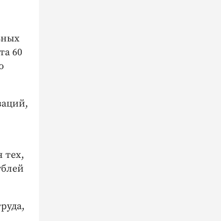
ьных
та 60
о
заций,
я тех,
рублей
руда,