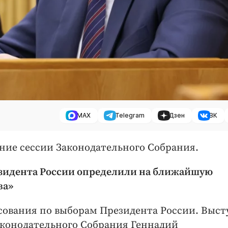
MAX
Telegram
Дзен
ВК
ание сессии Законодательного Собрания.
зидента России определили на ближайшую
ва»
ования по выборам Президента России. Выст
Законодательного Собрания Геннадий