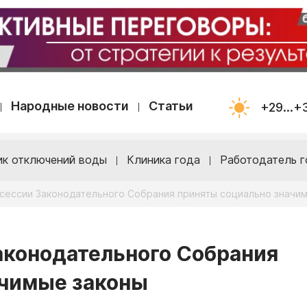
Народные новости
Статьи
+29...+
ик отключений воды
Клиника года
Работодатель г
 сессии Законодательного Собрания приняты социально значи
аконодательного Собрания
ачимые законы