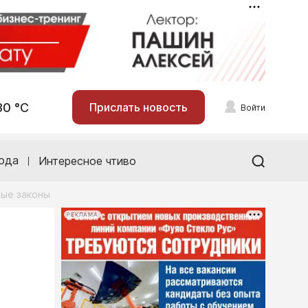
30 °С
Прислать новость
Войти
ода
Интересное чтиво
мые законы
РЕКЛАМА