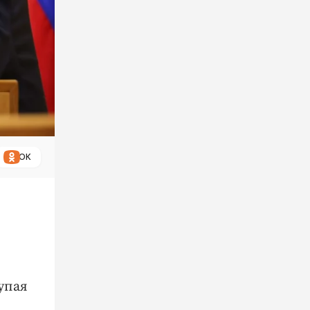
ОК
упая