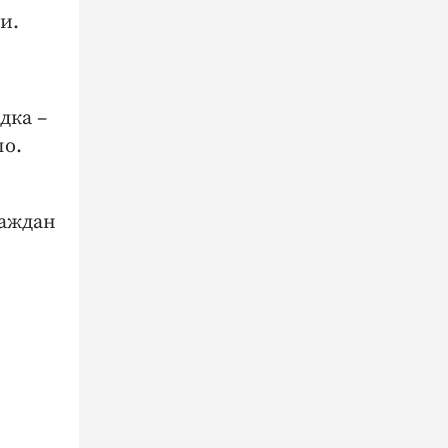
и.
дка –
ло.
раждан