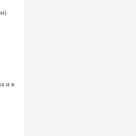
ом)
а и в