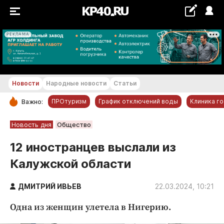
РЕКЛАМА
+17...+18 °С
Новости
Народные новости
Статьи
ПРОтуризм
График отключений воды
Клиника г
Важно:
РУБРИКИ
Новость дня
Общество
Обнинск
12 иностранцев выслали из
Новости компаний
Калужской области
Статьи
Народные новости
ДМИТРИЙ ИВЬЕВ
22.03.2024, 10:21
Авто и транспорт
Одна из женщин улетела в Нигерию.
Благоустройство