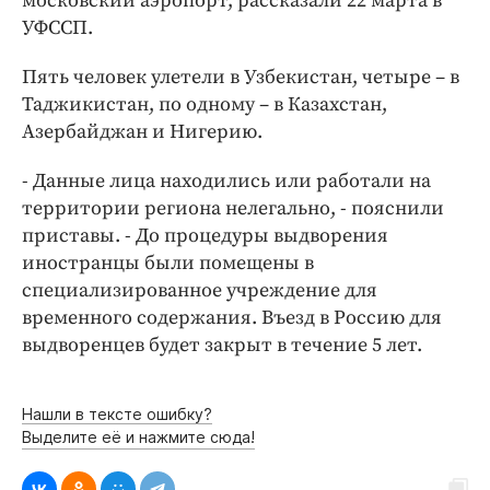
московский аэропорт, рассказали 22 марта в
Интересное чтиво
УФССП.
Клиника года
Бренд года
Пять человек улетели в Узбекистан, четыре – в
Таджикистан, по одному – в Казахстан,
Работодатель года
Азербайджан и Нигерию.
- Данные лица находились или работали на
территории региона нелегально, - пояснили
приставы. - До процедуры выдворения
иностранцы были помещены в
специализированное учреждение для
временного содержания. Въезд в Россию для
выдворенцев будет закрыт в течение 5 лет.
Нашли в тексте ошибку?
Выделите её и нажмите сюда!