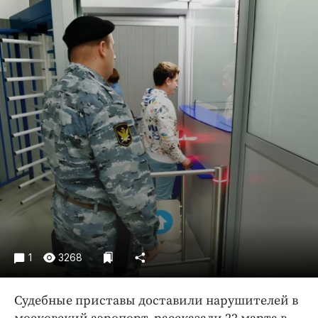
Криминал
Культура
Недвижимость и ЖКХ
Образование
Общество
Погода
Праздники
Происшествия
Спорт
Экономика и бизнес
ПРОЕКТЫ
Блоги
1
3268
Издания
Судебные приставы доставили нарушителей в
Медиаперсона