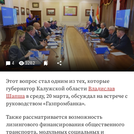
Криминал
Культура
Недвижимость и ЖКХ
Образование
Общество
Погода
Праздники
4
3282
Происшествия
Спорт
Этот вопрос стал одним из тех, которые
Экономика и бизнес
губернатор Калужской области
Владислав
Шапша
в среду, 20 марта, обсуждал на встрече с
ПРОЕКТЫ
руководством «Газпромбанка».
Блоги
Также рассматривается возможность
Издания
лизингового финансирования общественного
Медиаперсона
транспорта, модульных социальных и