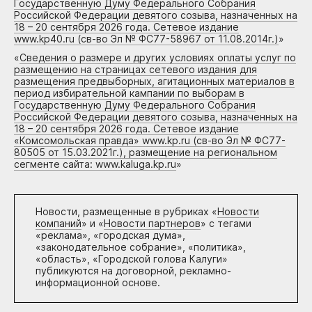
Государственную Думу Федерального Собрания
Российской Федерации девятого созыва, назначенных на
18 – 20 сентября 2026 года. Сетевое издание
www.kp40.ru (св-во Эл № ФС77-58967 от 11.08.2014г.)
»
«
Сведения о размере и других условиях оплаты услуг по
размещению на страницах сетевого издания для
размещения предвыборных, агитационных материалов в
период избирательной кампании по выборам в
Государственную Думу Федерального Собрания
Российской Федерации девятого созыва, назначенных на
18 – 20 сентября 2026 года. Сетевое издание
«Комсомольская правда» www.kp.ru (св-во Эл № ФС77-
80505 от 15.03.2021г.), размещение на региональном
сегменте сайта: www.kaluga.kp.ru
»
Новости, размещенные в рубриках «
Новости
компаний
» и «
Новости партнеров
» с тегами
«реклама», «городская дума»,
«законодательное собрание», «политика»,
«область», «Городской голова Калуги»
публикуются на договорной, рекламно-
информационной основе.