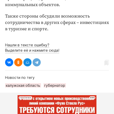
Интересное чтиво
коммунальных объектов.
Клиника года
Также стороны обсудили возможность
Бренд года
сотрудничества в других сферах – инвестициях
Работодатель года
в туризме и спорте.
Нашли в тексте ошибку?
Выделите её и нажмите сюда!
Новости по тегу
калужская область
губернатор
РЕКЛАМА