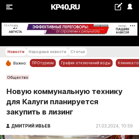
+29...+30 °С
РЕКЛАМА
Новости
Народные новости
Статьи
ПРОтуризм
График отключений воды
Клиника г
Важно:
РУБРИКИ
Общество
Обнинск
Новую коммунальную технику
Новости компаний
для Калуги планируется
Статьи
закупить в лизинг
Народные новости
Авто и транспорт
ДМИТРИЙ ИВЬЕВ
21.03.2024, 10:59
Благоустройство