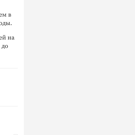
ем в
оды.
ей на
 до