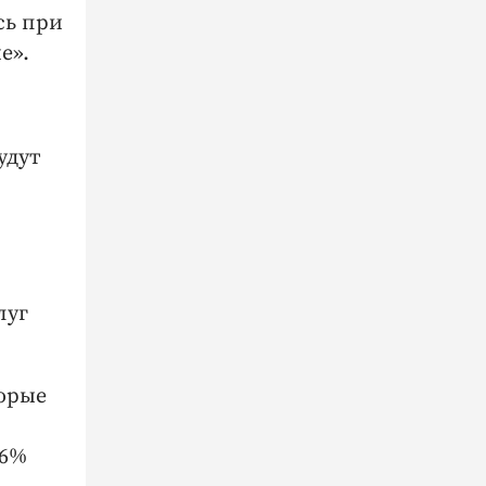
сь при
е».
удут
луг
торые
 6%