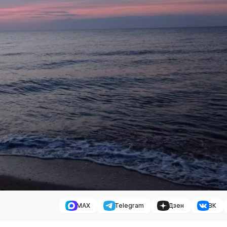
MAX
Telegram
Дзен
ВК