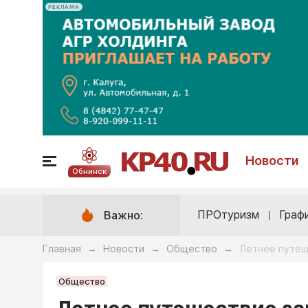
РЕКЛАМА
Новости
Обнинск
ПРОтуризм
Граф
Важно:
Главная
Новости
Общество
Летнее путеш
→
→
→
Общество