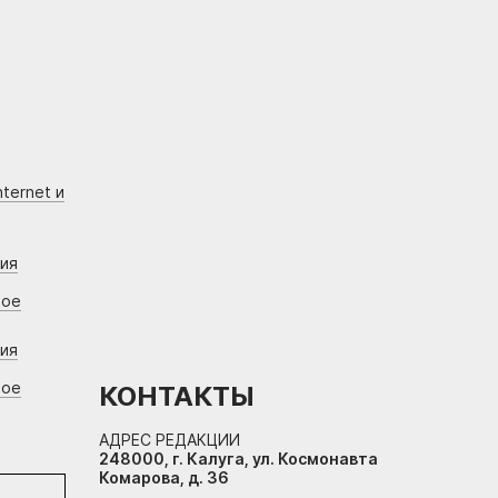
ternet и
ния
вое
ния
вое
КОНТАКТЫ
АДРЕС РЕДАКЦИИ
248000, г. Калуга, ул. Космонавта
Комарова, д. 36