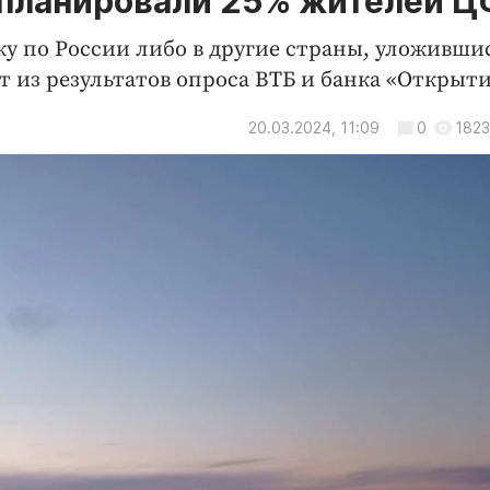
апланировали 25% жителей 
ку по России либо в другие страны, уложивши
 из результатов опроса ВТБ и банка «Открыти
20.03.2024, 11:09
0
1823