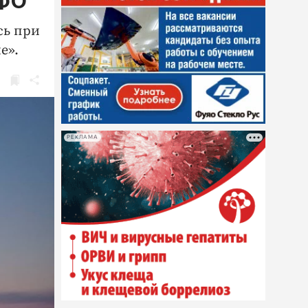
ЦФО
сь при
е».
РЕКЛАМА