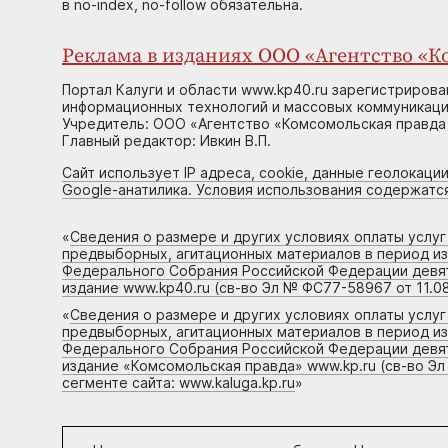
в no-index, no-follow обязательна.
Реклама в изданиях ООО «Агентство «Ко
Портал Калуги и области www.kp40.ru зарегистрирова
информационных технологий и массовых коммуникаций
Учредитель: ООО «Агентство «Комсомольская правда 
Главный редактор: Ивкин В.П.
Сайт использует IP адреса, cookie, данные геолокации
Google-анатилика. Условия использования содержатс
«
Сведения о размере и других условиях оплаты услу
предвыборных, агитационных материалов в период и
Федерального Собрания Российской Федерации девято
издание www.kp40.ru (св-во Эл № ФС77-58967 от 11.08
«
Сведения о размере и других условиях оплаты услу
предвыборных, агитационных материалов в период и
Федерального Собрания Российской Федерации девято
издание «Комсомольская правда» www.kp.ru (св-во Эл
сегменте сайта: www.kaluga.kp.ru
»