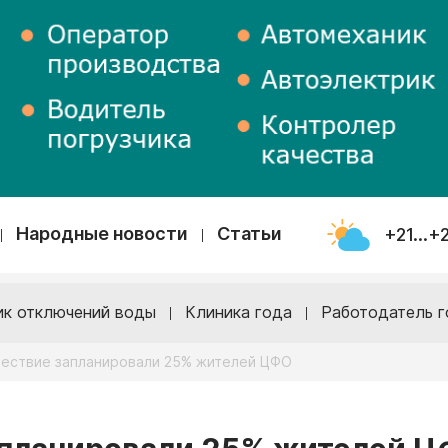
Народные новости
Статьи
+21...+
ик отключений воды
Клиника года
Работодатель г
ествие запланировали 25% жителей ЦФО