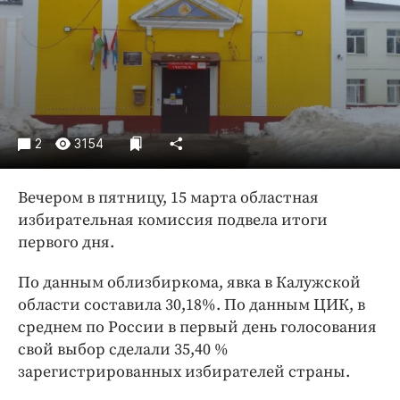
Криминал
Культура
Недвижимость и ЖКХ
Образование
Общество
2
3154
Погода
Праздники
Вечером в пятницу, 15 марта областная
Происшествия
избирательная комиссия подвела итоги
Спорт
первого дня.
Экономика и бизнес
По данным облизбиркома, явка в Калужской
ПРОЕКТЫ
области составила 30,18%. По данным ЦИК, в
Блоги
среднем по России в первый день голосования
свой выбор сделали 35,40 %
Издания
зарегистрированных избирателей страны.
Медиаперсона