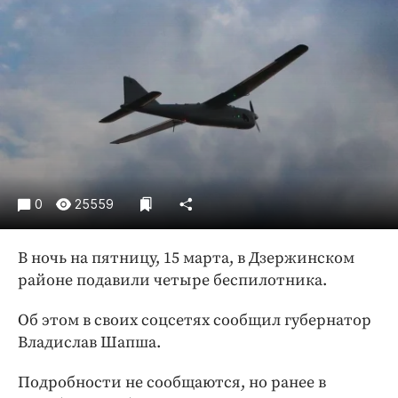
Криминал
Культура
Недвижимость и ЖКХ
Образование
Общество
Погода
Праздники
Происшествия
0
25559
Спорт
Экономика и бизнес
В ночь на пятницу, 15 марта, в Дзержинском
районе подавили четыре беспилотника.
ПРОЕКТЫ
Об этом в своих соцсетях сообщил губернатор
Блоги
Владислав Шапша.
Издания
Медиаперсона
Подробности не сообщаются, но ранее в