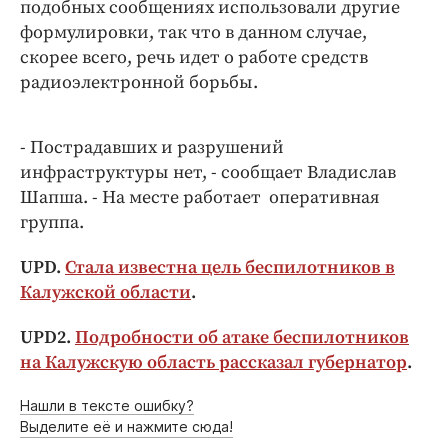
Интересное чтиво
подобных сообщениях использовали другие
формулировки, так что в данном случае,
Клиника года
скорее всего, речь идет о работе средств
Бренд года
радиоэлектронной борьбы.
Работодатель года
- Пострадавших и разрушений
инфраструктуры нет, - сообщает Владислав
Шапша. - На месте работает оперативная
группа.
UPD.
Стала известна цель беспилотников в
Калужской области
.
UPD2.
Подробности об атаке беспилотников
на Калужскую область рассказал губернатор
.
Нашли в тексте ошибку?
Выделите её и нажмите сюда!