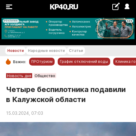
РЕКЛАМА
+29...+30 °С
Новости
Народные новости
Статьи
ПРОтуризм
График отключений воды
Клиника г
Важно:
РУБРИКИ
Новость дня
Общество
Обнинск
Четыре беспилотника подавили
Новости компаний
в Калужской области
Статьи
Народные новости
15.03.2024, 07:03
Авто и транспорт
Благоустройство