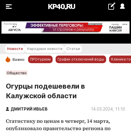
+24...+25 °С
РЕКЛАМА
Новости
Народные новости
Статьи
ПРОтуризм
График отключений воды
Клиника г
Важно:
РУБРИКИ
Общество
Обнинск
Огурцы подешевели в
Новости компаний
Калужской области
Статьи
Народные новости
ДМИТРИЙ ИВЬЕВ
14.03.2024, 11:10
Авто и транспорт
Статистику по ценам в четверг, 14 марта,
Благоустройство
опубликовало правительство региона по