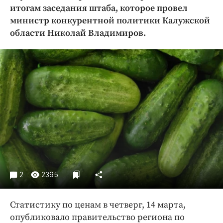
Криминал
итогам заседания штаба, которое провел
министр конкурентной политики Калужской
Культура
области Николай Владимиров.
Недвижимость и ЖКХ
Образование
Общество
Погода
Праздники
Происшествия
Спорт
Экономика и бизнес
ПРОЕКТЫ
2
2395
Блоги
Издания
Статистику по ценам в четверг, 14 марта,
Медиаперсона
опубликовало правительство региона по