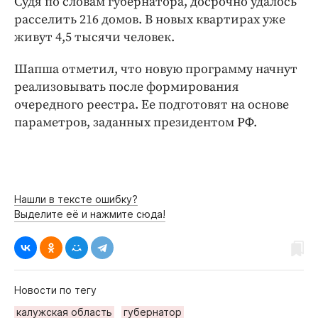
Судя по словам губернатора, досрочно удалось
Интересное чтиво
расселить 216 домов. В новых квартирах уже
Клиника года
живут 4,5 тысячи человек.
Бренд года
Работодатель года
Шапша отметил, что новую программу начнут
реализовывать после формирования
очередного реестра. Ее подготовят на основе
параметров, заданных президентом РФ.
Нашли в тексте ошибку?
Выделите её и нажмите сюда!
Новости по тегу
калужская область
губернатор