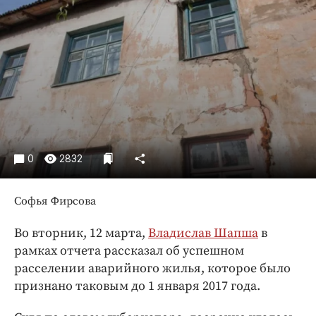
Криминал
Культура
Недвижимость и ЖКХ
Образование
Общество
Погода
Праздники
Происшествия
0
2832
Спорт
Экономика и бизнес
Софья Фирсова
ПРОЕКТЫ
Во вторник, 12 марта,
Владислав Шапша
в
рамках отчета рассказал об успешном
Блоги
расселении аварийного жилья, которое было
Издания
признано таковым до 1 января 2017 года.
Медиаперсона