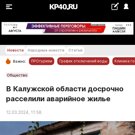
+24...+25 °С
РЕКЛАМА
Новости
Народные новости
Статьи
ПРОтуризм
График отключений воды
Клиника г
Важно:
РУБРИКИ
Общество
Обнинск
В Калужской области досрочно
Новости компаний
расселили аварийное жилье
Статьи
Народные новости
12.03.2024, 11:58
Авто и транспорт
Благоустройство