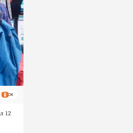
ОК
л 12