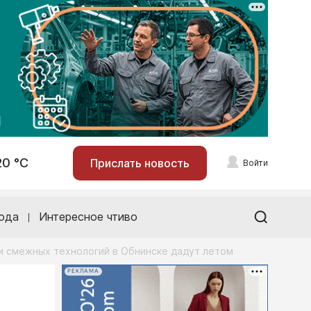
20 °С
Прислать новость
Войти
ода
Интересное чтиво
и смежных технологий в Обнинске дадут летом
РЕКЛАМА