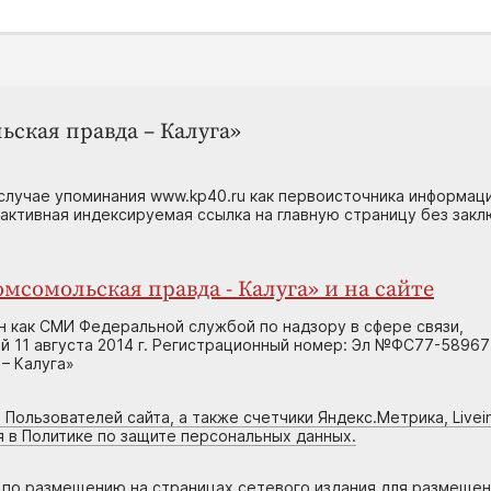
ьская правда – Калуга»
случае упоминания www.kp40.ru как первоисточника информаци
 активная индексируемая ссылка на главную страницу без зак
мсомольская правда - Калуга» и на сайте
н как СМИ Федеральной службой по надзору в сфере связи,
 11 августа 2014 г. Регистрационный номер: Эл №ФС77-58967
– Калуга»
 Пользователей сайта, а также счетчики Яндекс.Метрика, Livein
я в Политике по защите персональных данных.
г по размещению на страницах сетевого издания для размеще