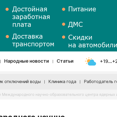
Народные новости
Статьи
+19...+
ик отключений воды
Клиника года
Работодатель г
у Международного научно-образовательного центра ядерных 