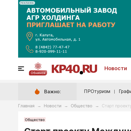
РЕКЛАМА
Новости
Обнинск
ПРОтуризм
Граф
Важно:
Главная
Новости
Общество
Старт проект
→
→
→
Общество