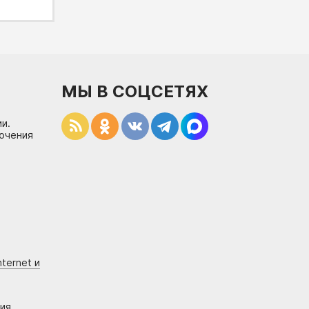
МЫ В СОЦСЕТЯХ
и.
лючения
ternet и
ния