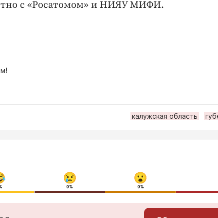
естно с «Росатомом» и НИЯУ МИФИ.
м!
калужская область
губ
%
0%
0%