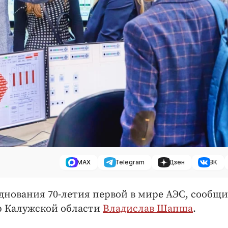
MAX
Telegram
Дзен
ВК
днования 70-летия первой в мире АЭС, сообщи
ор Калужской области
Владислав Шапша
.