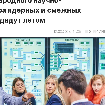
ародного научно-
ра ядерных и смежных
 дадут летом
12.03.2024, 11:35
0
1799