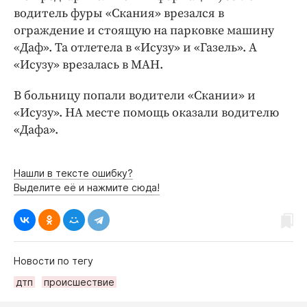
Интересное чтиво
водитель фуры «Скания» врезался в
Клиника года
ограждение и стоящую на парковке машину
Бренд года
«Даф». Та отлетела в «Исузу» и «Газель». А
«Исузу» врезалась в МАН.
Работодатель года
В больницу попали водители «Скании» и
«Исузу». НА месте помощь оказали водителю
«Дафа».
Нашли в тексте ошибку?
Выделите её и нажмите сюда!
Новости по тегу
дтп
происшествие