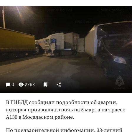
Криминал
Культура
Недвижимость и ЖКХ
Образование
Общество
Погода
Праздники
Происшествия
Спорт
Экономика и бизнес
0
2763
ПРОЕКТЫ
В ГИБДД сообщили подробности об аварии,
Блоги
которая произошла в ночь на 5 марта на трассе
Издания
А130 в Мосальском районе.
Медиаперсона
По предварительной информации, 33-летний