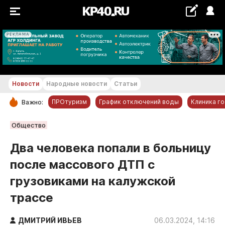
РЕКЛАМА
+16...+17 °С
Новости
Народные новости
Статьи
ПРОтуризм
График отключений воды
Клиника г
Важно:
РУБРИКИ
Общество
Обнинск
Два человека попали в больницу
Новости компаний
после массового ДТП с
Статьи
грузовиками на калужской
Народные новости
трассе
Авто и транспорт
Благоустройство
ДМИТРИЙ ИВЬЕВ
06.03.2024, 14:16