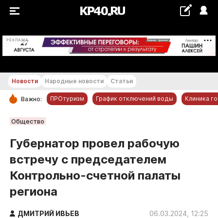
+19...+20 °С
РЕКЛАМА
Новости
Народные новости
Статьи
ПРОтуризм
График отключений воды
Клиника г
Важно:
РУБРИКИ
Общество
Обнинск
Губернатор провел рабочую
Новости компаний
встречу с председателем
Статьи
Контрольно-счетной палаты
Народные новости
региона
Авто и транспорт
Благоустройство
ДМИТРИЙ ИВЬЕВ
06.03.2024, 12:25