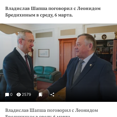
Криминал
Владислав Шапша поговорил с Леонидом
Культура
Бредихиным в среду, 6 марта.
Недвижимость и ЖКХ
Образование
Общество
Погода
Праздники
Происшествия
Спорт
Экономика и бизнес
ПРОЕКТЫ
0
2579
Блоги
Издания
Владислав Шапша поговорил с Леонидом
Медиаперсона
Бредихиным в среду, 6 марта.