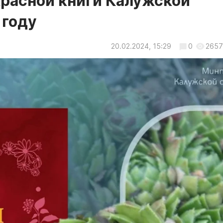
расной книги Калужской
 году
20.02.2024, 15:29
0
2657