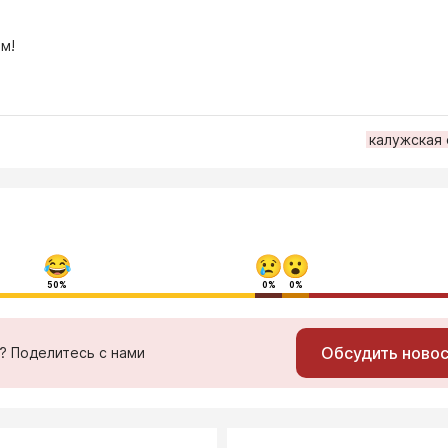
м!
калужская
50%
0%
0%
Обсудить ново
ь? Поделитесь с нами