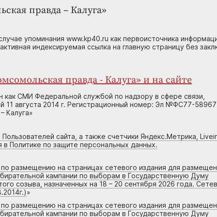
ьская правда – Калуга»
случае упоминания www.kp40.ru как первоисточника информаци
 активная индексируемая ссылка на главную страницу без зак
мсомольская правда - Калуга» и на сайте
н как СМИ Федеральной службой по надзору в сфере связи,
 11 августа 2014 г. Регистрационный номер: Эл №ФС77-58967
– Калуга»
 Пользователей сайта, а также счетчики Яндекс.Метрика, Livein
я в Политике по защите персональных данных.
г по размещению на страницах сетевого издания для размеще
збирательной кампании по выборам в Государственную Думу
го созыва, назначенных на 18 – 20 сентября 2026 года. Сете
.2014г.)
»
г по размещению на страницах сетевого издания для размеще
збирательной кампании по выборам в Государственную Думу