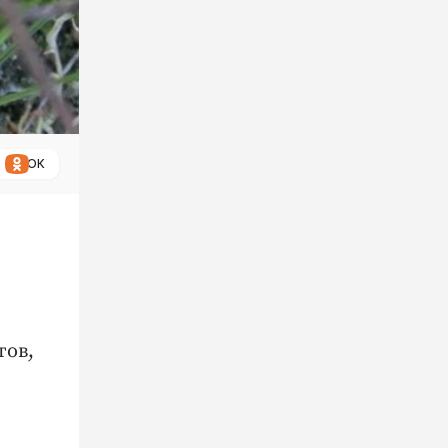
ОК
тов,