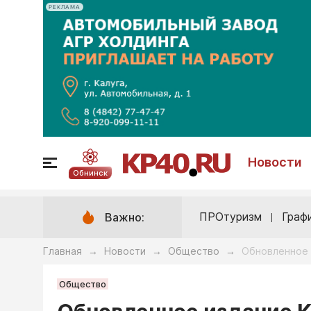
РЕКЛАМА
Новости
Обнинск
ПРОтуризм
Граф
Важно:
Главная
Новости
Общество
Обновленное 
→
→
→
Общество