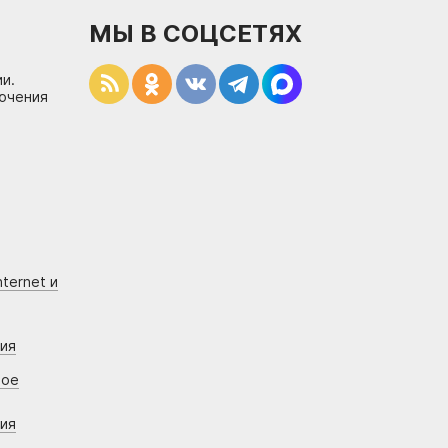
МЫ В СОЦСЕТЯХ
и.
лючения
ternet и
ния
вое
ния