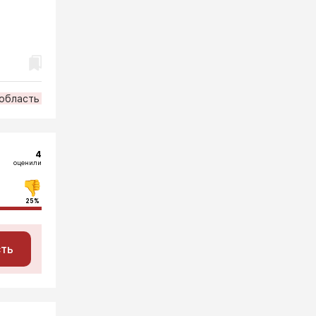
 область
4
оценили
25%
сть