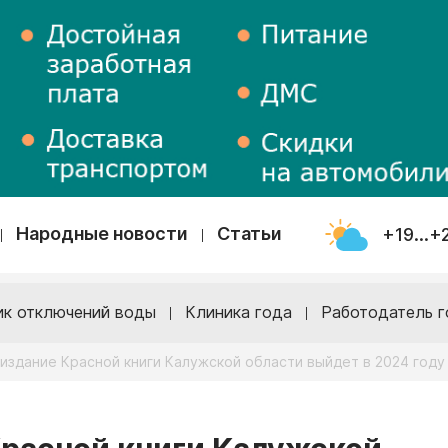
Народные новости
Статьи
+19...+
ик отключений воды
Клиника года
Работодатель г
издание Красной книги Калужской области выйдет в 2024 году