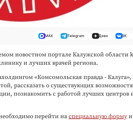
MAX
Telegram
Дзен
ВК
аемом новостном портале Калужской области k
клинику и лучших врачей региона.
холдингом «Комсомольская правда - Калуга», 
той, рассказать о существующих возможност
ции, познакомить с работой лучших центров 
 необходимо
перейти на
специальную форму
и