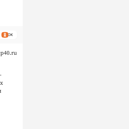
ОК
p40.ru
-
ях
и