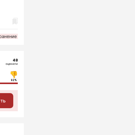
ранение
48
оценили
92%
сть