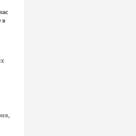
вас
 в
их
юня,