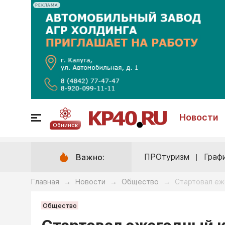
РЕКЛАМА
Новости
Обнинск
ПРОтуризм
Граф
Важно:
Главная
Новости
Общество
Стартовал еж
→
→
→
Общество