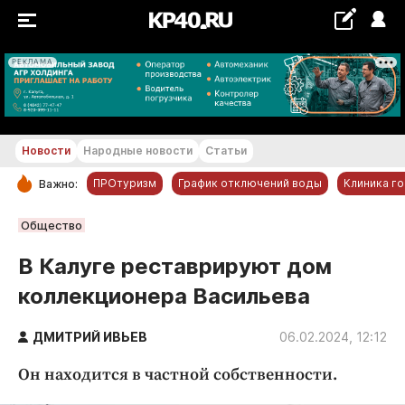
РЕКЛАМА
+20...+21 °С
Новости
Народные новости
Статьи
ПРОтуризм
График отключений воды
Клиника г
Важно:
РУБРИКИ
Общество
Обнинск
В Калуге реставрируют дом
Новости компаний
коллекционера Васильева
Статьи
Народные новости
ДМИТРИЙ ИВЬЕВ
06.02.2024, 12:12
Авто и транспорт
Он находится в частной собственности.
Благоустройство