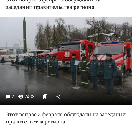
Криминал
заседании правительства региона.
Культура
Недвижимость и ЖКХ
Образование
Общество
Погода
Праздники
Происшествия
Спорт
Экономика и бизнес
ПРОЕКТЫ
2
2403
Блоги
Этот вопрос 5 февраля обсуждали на заседании
Издания
правительства региона.
Медиаперсона