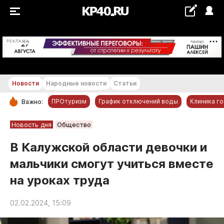
+23...+24 °С
РЕКЛАМА
Новости
Народные новости
Статьи
ПРОтуризм
График отключений воды
Клиника г
Важно:
РУБРИКИ
Новость дня
Общество
Обнинск
В Калужской области девочки и
Новости компаний
мальчики смогут учиться вместе
Статьи
на уроках труда
Народные новости
Авто и транспорт
02.02.2024, 15:09
Благоустройство