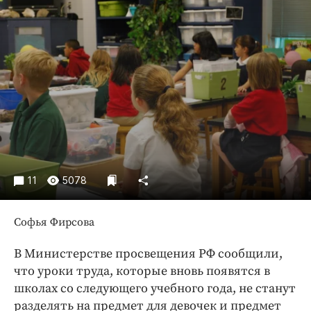
Криминал
Культура
Недвижимость и ЖКХ
Образование
Общество
Погода
Праздники
Происшествия
Спорт
11
5078
Экономика и бизнес
Софья Фирсова
ПРОЕКТЫ
Блоги
В Министерстве просвещения РФ сообщили,
что уроки труда, которые вновь появятся в
Издания
школах со следующего учебного года, не станут
Медиаперсона
разделять на предмет для девочек и предмет