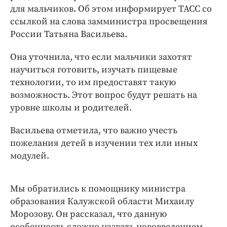
Интересное чтиво
для мальчиков. Об этом информирует ТАСС со
Клиника года
ссылкой на слова замминистра просвещения
Бренд года
России Татьяна Васильева.
Работодатель года
Она уточнила, что если мальчики захотят
научиться готовить, изучать пищевые
технологии, то им предоставят такую
возможность. Этот вопрос будут решать на
уровне школы и родителей.
Васильева отметила, что важно учесть
пожелания детей в изучении тех или иных
модулей.
Мы обратились к помощнику министра
образования Калужской области Михаилу
Морозову. Он рассказал, что данную
особенность сложно назвать нововведением.