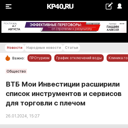
+28...+29 °С
РЕКЛАМА
Новости
Народные новости
Статьи
ПРОтуризм
График отключений воды
Клиника г
Важно:
РУБРИКИ
Общество
Обнинск
ВТБ Мои Инвестиции расширили
Новости компаний
список инструментов и сервисов
Статьи
для торговли с плечом
Народные новости
Авто и транспорт
26.01.2024, 15:27
Благоустройство