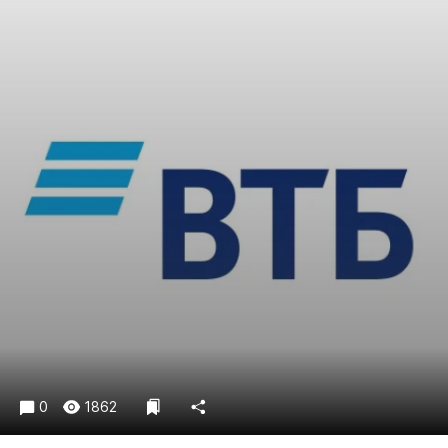
Криминал
Культура
Недвижимость и ЖКХ
Образование
Общество
Погода
Праздники
Происшествия
Спорт
Экономика и бизнес
ПРОЕКТЫ
Блоги
Издания
0
1862
Медиаперсона