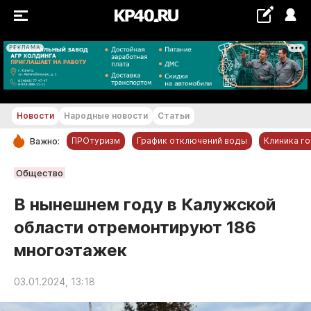
РЕКЛАМА
+19...+20 °С
Новости
Народные новости
Статьи
ПРОтуризм
График отключений воды
Клиника г
Важно:
РУБРИКИ
Общество
Обнинск
В нынешнем году в Калужской
Новости компаний
области отремонтируют 186
Статьи
многоэтажек
Народные новости
Авто и транспорт
03.01.2024, 13:18
Благоустройство