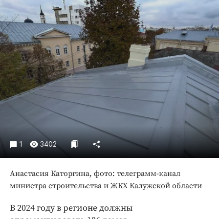
Криминал
Культура
Недвижимость и ЖКХ
Образование
Общество
Погода
Праздники
Происшествия
Спорт
Экономика и бизнес
1
3402
ПРОЕКТЫ
Анастасия Каторгина, фото: телеграмм-канал
Блоги
министра строительства и ЖКХ Калужской области
Издания
Медиаперсона
В 2024 году в регионе должны