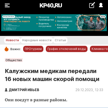
РЕКЛАМА
+17...+18 °С
Новости
Народные новости
Статьи
ПРОтуризм
График отключений воды
Клиника г
Важно:
РУБРИКИ
Общество
Обнинск
Калужским медикам передали
Новости компаний
16 новых машин скорой помощи
Статьи
Народные новости
ДМИТРИЙ ИВЬЕВ
29.12.2023, 12:33
Авто и транспорт
Они поедут в разные районы.
Благоустройство