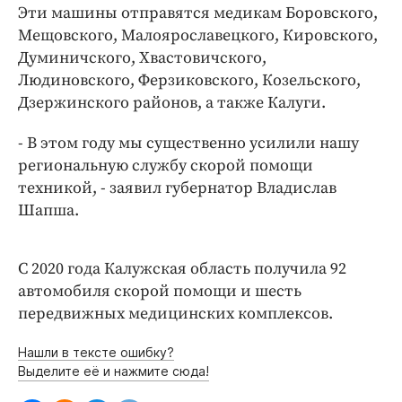
Интересное чтиво
Эти машины отправятся медикам Боровского,
Клиника года
Мещовского, Малоярославецкого, Кировского,
Думиничского, Хвастовичского,
Бренд года
Людиновского, Ферзиковского, Козельского,
Работодатель года
Дзержинского районов, а также Калуги.
- В этом году мы существенно усилили нашу
региональную службу скорой помощи
техникой, - заявил губернатор Владислав
Шапша.
С 2020 года Калужская область получила 92
автомобиля скорой помощи и шесть
передвижных медицинских комплексов.
Нашли в тексте ошибку?
Выделите её и нажмите сюда!