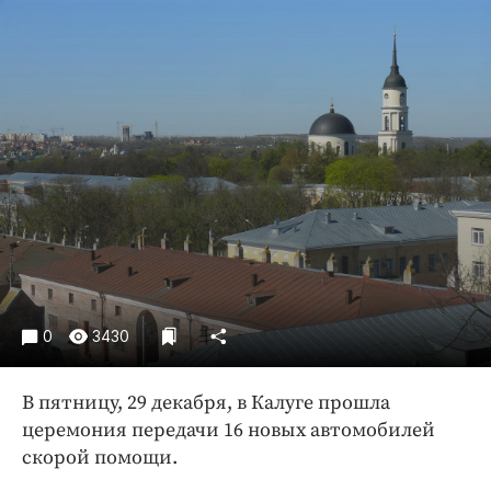
Криминал
Культура
Недвижимость и ЖКХ
Образование
Общество
Погода
Праздники
Происшествия
Спорт
Экономика и бизнес
0
3430
ПРОЕКТЫ
Блоги
В пятницу, 29 декабря, в Калуге прошла
церемония передачи 16 новых автомобилей
Издания
скорой помощи.
Медиаперсона